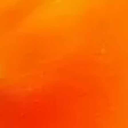
 savoureuses et conseils pratiques pour bien choisir ce fruit trop
opical d'Amérique centrale et du Sud. Sa forme ovoïde ou allong
maturité, tandis que sa chair est juteuse, parfumée et d'une co
mées.
lement de nombreux bienfaits pour la santé :
e de vitamine C et de vitamine A, essentielles pour le système 
ter contre le stress oxydatif et protègent les cellules du corps.
 la papaye facilite la digestion des protéines et peut soulager l
claircir la peau, et est souvent utilisée dans des soins de beaut
potassium contribue à réguler la pression artérielle et à amélior