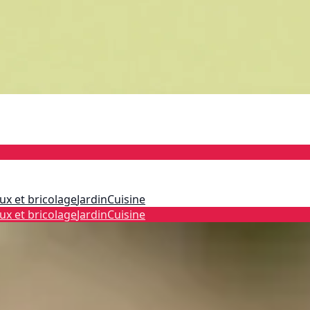
ux et bricolage
Jardin
Cuisine
ux et bricolage
Jardin
Cuisine