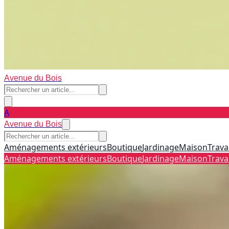
Avenue du Bois
A
Avenue du Bois
Aménagements extérieurs
Boutique
Jardinage
Maison
Trava
Aménagements extérieurs
Boutique
Jardinage
Maison
Trava