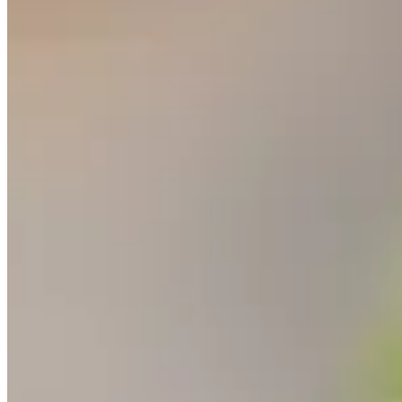
Accueil
/
Cuisine
/
Tout savoir sur le citron caviar : culture, ut
Cuisine
Tout savoir sur le citron caviar : cultur