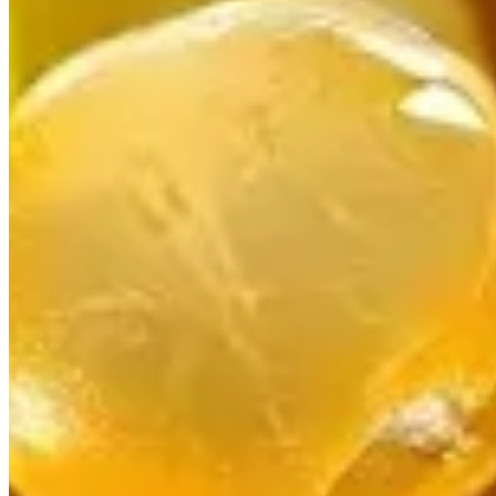
Publié le
4 juillet 2026 à 06:00
Le citron caviar est un agrume unique, prisé pour ses saveurs et
Qu'est-ce que le citron caviar ?
Le citron caviar, également connu sous le nom de lime austra
citronnier d'Australie (
Microcitrus australasica
), est apprécié p
vert au rouge, en passant par le jaune et le rose.
Histoire et origine du citron caviar
Utilisé par les aborigènes australiens pour ses propriétés rafr
gastronomie moderne, notamment dans les restaurants qui mette
en France.
Comment cultiver le citron caviar ?
Le citron caviar est un arbuste qui peut atteindre jusqu'à 3 mèt
Emplacement :
Choisissez un endroit ensoleillé, avec au
Sol :
Préférez un sol frais et bien drainé.