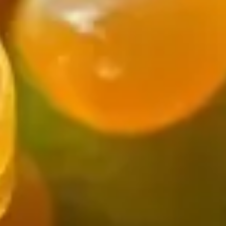
 sa culture. Découvrez ses caractéristiques, son utilisation en c
lienne ou
finger lime
en anglais, est un agrume originaire des sous
our ses petites perles juteuses qui ressemblent à du caviar, d'où
aîchissantes, le citron caviar a été redécouvert dans les années
nt en avant les aliments du bush. Depuis, il est cultivé non se
res de haut. Voici quelques conseils pour le cultiver :
 moins 5 à 6 heures de soleil par jour.