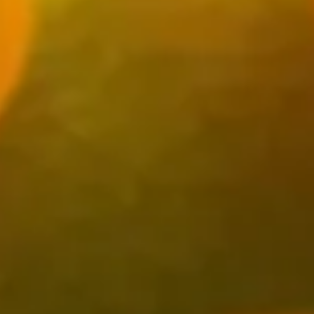
uisine et ses bienfaits.
-bois humides de l'est de l'Australie. Ce fruit, issu du
 son appellation. Son écorce peut varier en couleur, allant du
 1990. Il a rapidement gagné en popularité au sein de la
ulement en Australie, mais aussi en Californie, en Espagne et