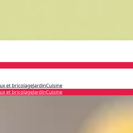
ux et bricolage
Jardin
Cuisine
ux et bricolage
Jardin
Cuisine