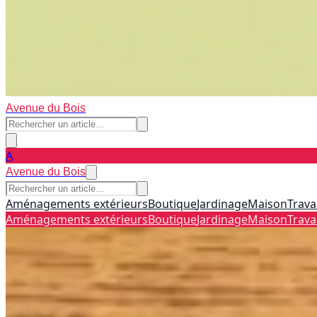
Avenue du Bois
A
Avenue du Bois
Aménagements extérieurs
Boutique
Jardinage
Maison
Trava
Aménagements extérieurs
Boutique
Jardinage
Maison
Trava