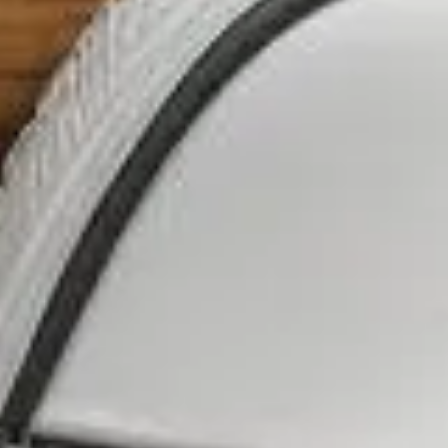
dans la machine à laver, ce qui pourrait endommager leur
 bicarbonate de soude et le vinaigre blanc, vous pouvez
 pratiques et des astuces pour prolonger la durée de vie de
vent en effet affaiblir les colles qui maintiennent les
agressifs. Éviter le lavage en machine est donc essentiel pour
aturels, afin de protéger les matériaux tout en nettoyant
e cousues, risquent de se décoller. De plus, le matériau peut
tissu.
et de cibler les taches spécifiques sans affecter l'ensemble
t l'usage de lessives chimiques.