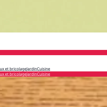
ux et bricolage
Jardin
Cuisine
ux et bricolage
Jardin
Cuisine