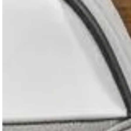
Publié le
30 mars 2025 à 09:00
Prendre soin de vos baskets est essentiel pour conserver leur a
structure, il existe une méthode simple et efficace pour les ne
restaurer vos chaussures sans compromettre leur intégrité. Ce 
vos chaussures.
Les dangers du lavage en machine pou
Laver vos baskets en machine peut sembler pratique, mais cett
chaussures ensemble et déformer les semelles. Les tissus peuv
préserver ces éléments critiques de vos baskets. Il est préférab
efficacement.
Les effets néfastes du lavage en machine
Le lavage en machine peut causer de sérieux dommages à la str
se fragiliser, surtout si la température de l'eau est trop élev
Pourquoi choisir une méthode de nettoyage do
Opter pour un nettoyage manuel avec des produits naturels ass
de la chaussure, tout en maintenant la couleur et la structure 