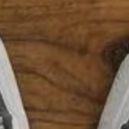
spect et leur fonctionnalité d'origine. Plutôt que de les jeter 
ttoyer en douceur. En utilisant des produits naturels tels que le
guide présente cette méthode en détail, apportant des solutions
r vos baskets et comment les éviter
e méthode a de nombreux inconvénients. Les cycles de lavage peu
ent se décolorer sous l'effet de l'eau chaude et des détergents 
le de recourir à une technique manuelle, utilisant des produits n
ucture de vos baskets. Les semelles, souvent collées plutôt qu
ée. Cette technique peut également provoquer une décoloration du 
uce
ure une meilleure durabilité de vos baskets. Cette méthode perm
intactes. Elle est aussi respectueuse de l'environnement, limitan