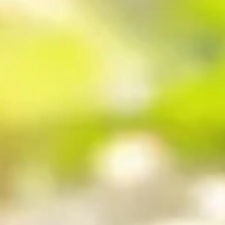
uccès XXL