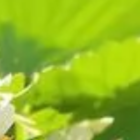
ces plantes l'attention qu'elles méritent à ce stade crucial
au, des nutriments, de la lumière, et très souvent, quelques
te et ainsi garantir une récolte savoureuse et généreuse.
e retirer les feuilles anciennes et malades qui pourraient
cilite également la pollinisation en permettant aux insectes
de qualité.
 bonne croissance des fruits. L'air frais contribue à maintenir
antes, ce qui peut être particulièrement bénéfique lors des
ou semblent atteintes. Soyez prudent pour ne pas blesser les
 fructueuse.