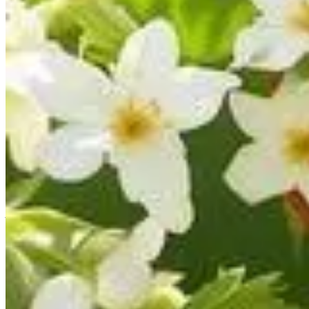
Publié le
22 mai 2025 à 08:30
Pour tous les amateurs de jardinage, l'arrivée des premières fle
pourrait transformer vos efforts de jardinage en une récolte de
gestes simples suffisent pour maximiser la production de vos fr
Nettoyage des fraisiers et amélioration 
Dès l'apparition des premières fleurs, l'un des premiers gestes 
entraver la circulation de l'air autour de vos plants. Non seul
pollinisateurs d'accéder aisément aux fleurs. Une plante saine
Pourquoi la circulation de l'air est essentielle
Une bonne circulation de l'air autour de vos fraisiers joue un 
les feuilles et les fruits secs, réduisant les risques de pourri
journées chaudes de printemps et d'été.
Techniques efficaces pour le nettoyage
Prenez chaque semaine un moment pour inspecter vos fraisiers.
tiges principales de la plante. Un nettoyage régulier garantir
Stratégies de fertilisation pour souteni