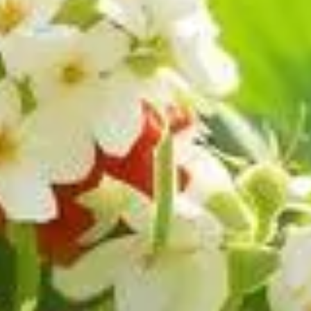
urs sur vos fraisiers est un moment plein de promesses. Offrir à 
 fraises abondante. Le secret réside dans la bonne gestion de l'e
aisiers. Suivez nos conseils pour optimiser cette période délica
de la circulation de l'air
à entreprendre est le nettoyage de votre plantation. Cela signifi
ement cela réduit les risques de maladies fongiques, mais cela fa
 et bien aérée aura toutes les chances de développer des fruits 
rôle essentiel dans la prévention des maladies et pour assurer une
ssement. De plus, elle aide à réguler la température autour des pl
 Avec des outils propres, éliminez les feuilles qui jaunissent 
a une santé optimale à vos plantes et encouragera une production
r la floraison des fraisiers