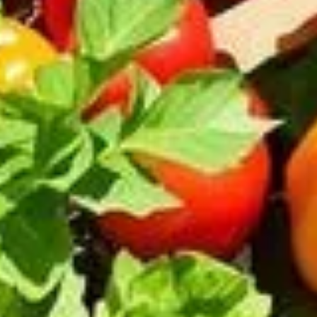
e méthode simple et efficace
 potager peut parfois être freinée par la tâche fastidieuse du l
: utiliser du carton pour préparer le sol de votre futur potager.
 les néophytes.
 dans le potager
cherchent à réduire le labeur physique dans leur jardin. En pla
e. En bloquant l'accès à la lumière, le carton prive les mauvaise
de passer des heures à désherber manuellement, tout en maintenan
éliorée
 cette méthode. Utilisez du carton brun, dépourvu de plastiques 
libère des nutriments précieux qui enrichissent le sol et favoris
 plantations.
iodiversité