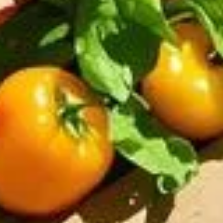
abourage et du défrichage. Heureusement, une technique
 Cette méthode écologique et économique transforme le
çant simplement du carton brun sur le sol, vous créez une
s herbes de leur principale source de vie, permettant ainsi de
t le sol prêt à être cultivé.
et d'encres toxiques, car sa décomposition lente est bénéfique
ent la prolifération de micro-organismes bénéfiques. Cela crée un