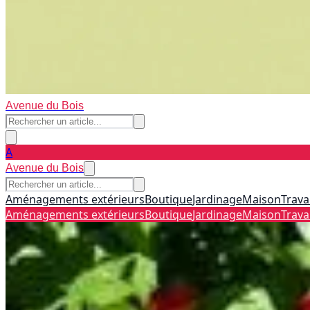
Avenue du Bois
A
Avenue du Bois
Aménagements extérieurs
Boutique
Jardinage
Maison
Trava
Aménagements extérieurs
Boutique
Jardinage
Maison
Trava