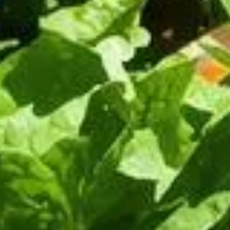
t
n potager sans effort