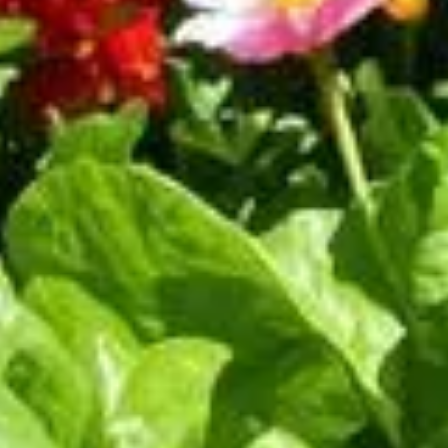
a méthode incroyable du carton pour un potager sans effor
 La méthode incroyable du carton pour u