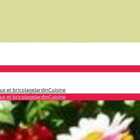
ux et bricolage
Jardin
Cuisine
ux et bricolage
Jardin
Cuisine