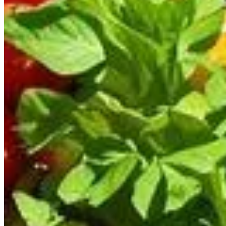
Publié le
8 mars 2025 à 09:00
Démarrer son potager sans bêche : Un
Pour les passionnés de jardinage, l'idée de se lancer dans un
inspirée de la permaculture vient révolutionner cette pratique 
processus en un projet beaucoup plus accessible, même pour
Économie d'efforts : le rôle du carton
La méthode du carton est une véritable aubaine pour ceux qui 
barrière naturelle qui élimine la nécessité de retourner la terr
s'en débarrasser sans effort. Cette technique vous évite donc 
Favoriser la décomposition pour une fertilité am
Le choix du matériau est primordial pour garantir le succès de
pour le sol. Au fur et à mesure que le carton se désintègre, il 
environnement fertile et propice à la croissance de vos futures
Conservation de l'humidité et stimulation de la b