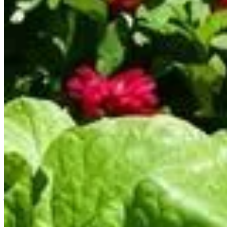
Accueil
/
Jardinage
/
Transformez votre jardin facilement : L
Jardinage
Transformez votre jardin facilement :