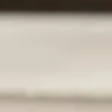
idée peut sembler séduisante, mais elle cache des pièges
rateur robot est-il vraiment compatible avec des solutions
électroniques et les risques de court-circuit, mieux vaut être
nt des mauvaises surprises.
ssentiel de comprendre pourquoi cela peut être risqué pour
importants. Voici pourquoi :