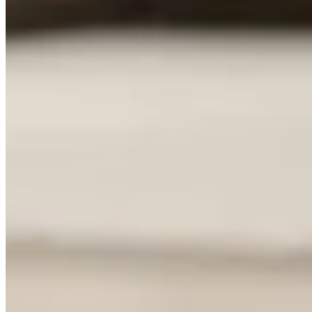
Publié le
12 mai 2025 à 01:42
Avez-vous déjà envisagé de mettre du
détergent
dans votre a
insoupçonnés. Avant de franchir le pas, il est crucial de comp
nettoyantes ?
Un geste aussi simple pourrait bien transformer votre allié mé
informé. Découvrez pourquoi le détergent et l'aspirateur rob
Les risques d'utiliser du détergent da
Mettre du
détergent
dans un aspirateur robot peut sembler ten
votre appareil.
Pourquoi le détergent peut endommager votre a
Les aspirateurs robots ne sont pas conçus pour manipuler des 
Les composants électroniques peuvent être affectés par l
Les brosses et les filtres peuvent se boucher avec le rés
Le moteur pourrait subir des courts-circuits à cause de l'
Conséquences possibles sur le fonctionnement 