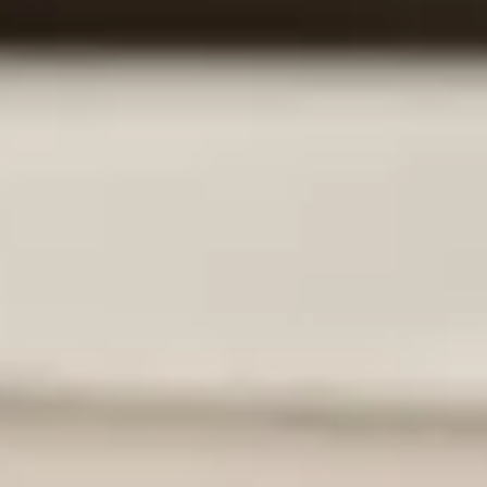
spirateur robot pour un nettoyage encore plus efficace ? Cette 
rendre les conséquences potentielles sur votre appareil. Un aspi
nager en casse-tête. Entre l'humidité qui menace les composants 
ot ne font pas bon ménage, et comment préserver votre équipeme
ns un aspirateur robot
tant. Cependant, cela peut causer plusieurs problèmes. Il est e
spirateur robot
liquides. Ajouter du détergent peut entraîner des **dommages** 
'humidité.
idu de détergent.
eau.
de l'appareil