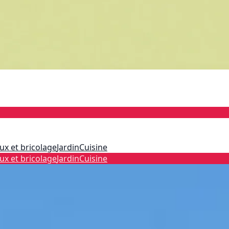
ux et bricolage
Jardin
Cuisine
ux et bricolage
Jardin
Cuisine