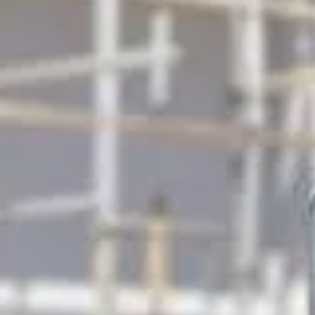
exion. Un compteur de chantier, souvent utilisé pour des
 sécurité. Avant de prendre une décision, il est crucial de
struction ou de rénovation. Il permet de suivre la
uvent mis en place par des entreprises de distribution
a consommation d'électricité pendant la durée du chantier.
t le début des travaux et retirés une fois le chantier terminé.
ls permettent aussi de facturer la consommation d'électricité au