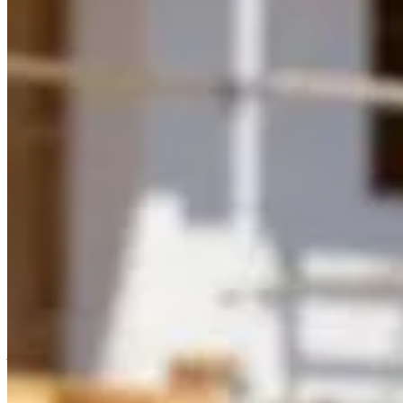
Publié le
10 avril 2025 à 03:00
Vous vous demandez si
habiter une maison avec un compte
travaux temporaires, peut sembler une solution rapide, mais c
Utiliser un compteur de chantier pour résider dans une maison
comprendre les implications de cette situation. Êtes-vous prêt 
Qu'est-ce qu'un compteur de chantier
Un
compteur de chantier
est un appareil de mesure installé t
consommation d'énergie durant la période où des équipements él
d’électricité pour répondre aux besoins spécifiques des chanti
Définition et fonction d'un compteur de chantier
Le compteur de chantier est conçu pour fournir une alimentatio
Cela inclut l'alimentation des machines, des outils électriques 
Il existe différents types de compteurs de chantier, mais tous o
juste prix. Parfois, ils sont équipés de dispositifs de sécurité p
Différences entre compteur de chantier et com