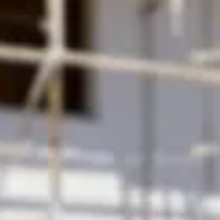
ur de chantier
est une bonne idée ? Cette question mérite réfl
ela cache des enjeux importants.
 peut entraîner des complications
légales
et des risques pour la
à explorer les tenants et aboutissants ?
 ?
emporairement pour fournir de l'électricité lors de travaux de con
ectriques sont utilisés sur le site. Ce type de compteur est so
ers.
n électrique temporaire. Sa fonction principale est de mesurer l
et de l'éclairage. Ces compteurs sont généralement installés avan
nt pour but d'assurer une gestion précise de l'énergie utilisée. I
our éviter les surcharges.
pteur permanent