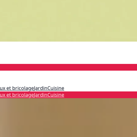
ux et bricolage
Jardin
Cuisine
ux et bricolage
Jardin
Cuisine