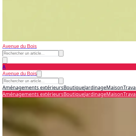
Avenue du Bois
A
Avenue du Bois
Aménagements extérieurs
Boutique
Jardinage
Maison
Trava
Aménagements extérieurs
Boutique
Jardinage
Maison
Trava