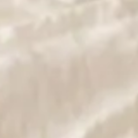
evez attendre avant de l'utiliser ? Ce mystère intrigue bien
s avant utilisation
, afin de garantir le sommeil paisible que
e imparfaite. Pourquoi est-ce le cas ? Combien de temps faut-il
pour profiter pleinement de votre investissement.
 plusieurs raisons pratiques et économiques.
s :