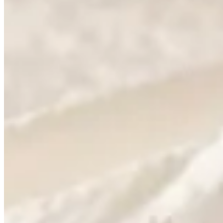
Publié le
25 mai 2025 à 01:42
Avez-vous déjà reçu votre nouveau
surmatelas roulé
avec imp
des dormeurs en quête de nuits confortables. Laissez-moi vous
vous méritez.
Imaginez déballer votre surmatelas, impatient de l'installer, m
réellement attendre ? Explorons ensemble ce que disent les ex
Pourquoi les surmatelas sont-ils roul
Les
surmatelas roulés
et compressés sont devenus courants. M
Les avantages du surmatelas roulé pour le tran
Roulé et compressé, le surmatelas prend moins de place. Cela 
Réduction des coûts de transport : moins d'espace signifi
Facilité de manipulation : un surmatelas compressé est pl
Emballage compact : permet de ranger et stocker facilemen
L'impact de la compression sur le matériau du 