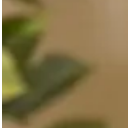
Accueil
/
Maison
/
Surmatelas roulé combien de temps avant 
Maison
Surmatelas roulé combien de temps ava