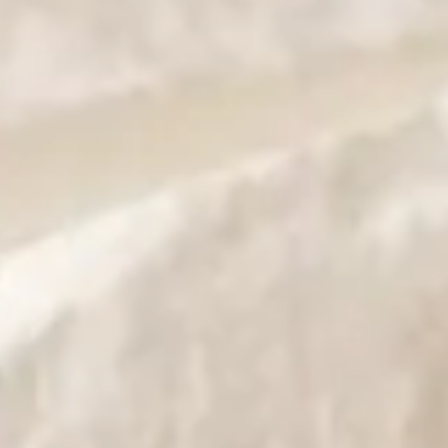
atience, seulement pour vous demander combien de temps vous d
 éclairer sur la question du
surmatelas roulé combien de temp
ais l'odeur de fabrication est encore présente et sa forme sembl
perts et comment vous pouvez optimiser cette période d'attente 
és et compressés ?
ais pourquoi cette méthode est-elle privilégiée ? Cela tient à
sport
facilite son transport et son stockage. Voici quelques avantage
e des frais de livraison moindres.
us léger et facile à déplacer.
t le produit avant utilisation.
surmatelas