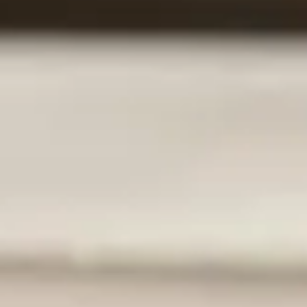
idée peut sembler séduisante, mais elle cache des pièges
rateur robot est-il vraiment compatible avec des solutions
électroniques et les risques de court-circuit, mieux vaut être
nt des mauvaises surprises.
ssentiel de comprendre pourquoi cela peut être risqué pour
importants. Voici pourquoi :