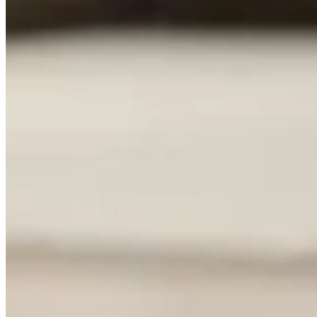
Publié le
12 mai 2025 à 01:42
Avez-vous déjà envisagé de mettre du
détergent
dans votre a
insoupçonnés. Avant de franchir le pas, il est crucial de comp
nettoyantes ?
Un geste aussi simple pourrait bien transformer votre allié mé
informé. Découvrez pourquoi le détergent et l'aspirateur rob
Les risques d'utiliser du détergent da
Mettre du
détergent
dans un aspirateur robot peut sembler ten
votre appareil.
Pourquoi le détergent peut endommager votre a
Les aspirateurs robots ne sont pas conçus pour manipuler des 
Les composants électroniques peuvent être affectés par l
Les brosses et les filtres peuvent se boucher avec le rés
Le moteur pourrait subir des courts-circuits à cause de l'
Conséquences possibles sur le fonctionnement 