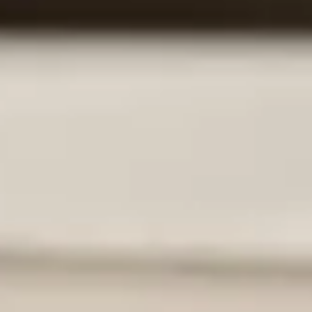
spirateur robot pour un nettoyage encore plus efficace ? Cette 
rendre les conséquences potentielles sur votre appareil. Un aspi
nager en casse-tête. Entre l'humidité qui menace les composants 
ot ne font pas bon ménage, et comment préserver votre équipeme
ns un aspirateur robot
tant. Cependant, cela peut causer plusieurs problèmes. Il est e
spirateur robot
liquides. Ajouter du détergent peut entraîner des **dommages** 
'humidité.
idu de détergent.
eau.
de l'appareil