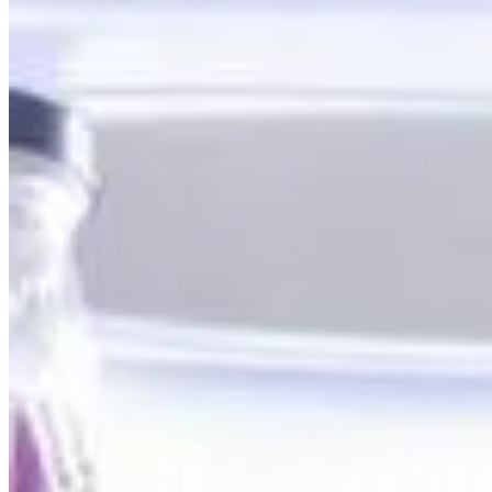
Accueil
/
Maison
/
L'astuce infaillible pour un frigo impeccab
Maison
L'astuce infaillible pour un frigo impe