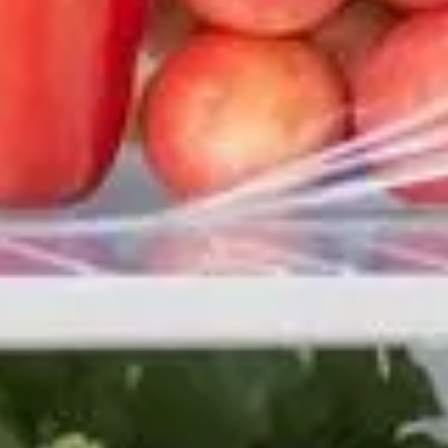
souvent sollicité, est le réceptacle d'aliments frais, de restes
ries. Traditionnellement, on vous demanderait un nettoyage
ter. Mais avez-vous déjà considéré l'usage du film plastique
e routine de nettoyage.
quant délicatement du film plastique sur les étagères et les
déversements de liquide qui sont les principaux responsables
t remplacer le film plastique sans avoir à désinfecter les
 base saine. Découpez ensuite le film plastique aux dimensions
 des aliments. Cette étape est essentielle pour que la
 liquide, changez-le immédiatement pour préserver la propreté
iène optimal.