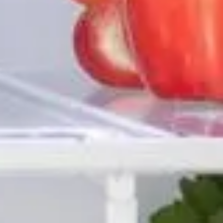
deurs peut se révéler être un véritable casse-tête. Cet appareil, 
limentaires peuvent rapidement le transformer en un nid à bacté
 qui implique de vider les étagères et de passer du temps à frot
méthode simple et accessible qui pourrait bien révolutionner votr
 le film plastique
r les aliments. Mais son rôle peut être bien plus étendu. En appli
e. Cela forme un bouclier contre les taches alimentaires et les 
 fois qu'un accident survient, vous pouvez simplement soulever e
des germes et participe à un environnement frais et hygiénique.
 ?
ettoyer votre réfrigérateur une dernière fois pour partir sur une
rfaces pour éviter qu’il ne bouge lorsque vous placez ou retirez
votre frigo. Si vous observez des taches ou une accumulation de
semaines est une bonne moyenne pour maintenir un niveau d’hyg