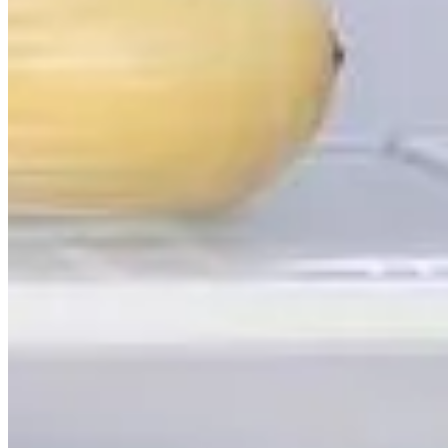
Publié le
10 avril 2025 à 09:00
Dans notre quotidien, maintenir un réfrigérateur propre et sans o
de repas et de divers condiments. Or, les taches et résidus a
régulier avec du vinaigre blanc et du bicarbonate de soude, ce
pour garder votre frigo net avec un effort minimal ? Voici une 
Optimisez l’hygiène de votre frigo avec
Le film plastique alimentaire est souvent utilisé pour conserve
bacs de votre réfrigérateur, vous créez une surface protectric
des odeurs et des bactéries. Grâce à cette installation, chaque
recoins de votre frigo. Cette technique limite la prolifération 
Comment installer efficacement le film plastique
Pour tirer le meilleur parti du film plastique, commencez par n
de vos étagères et bacs. Assurez-vous qu’il adhère bien aux su
protection reste en place et fasse office de barrière efficace.
À quelle fréquence remplacer le film plastique ?
Le remplacement du film plastique dépend de l’utilisation de 
de l'intérieur. En général, un remplacement toutes les deux 