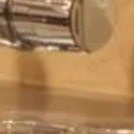
vaises odeurs deviennent un problème récurrent dans de
p se tournent automatiquement vers le traditionnel
er ce produit pour déboucher vos éviers et ainsi éviter des
ôts de savon et de cheveux. Ces éléments forment un
qui provoque un écoulement lent et des odeurs désagréables.
pter les déchets avant qu'ils n'atteignent les canalisations.
r vos conduits propres et fonctionnels sans avoir recours à
'accumulent et ne forment un bouchon. Ce petit accessoire est un