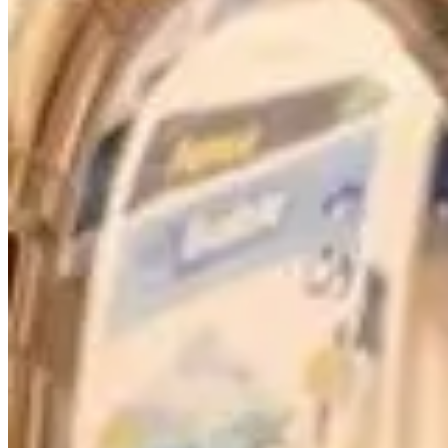
Accueil
/
Maison
/
Découvrez l'arme secrète pour vos éviers :
Maison
Découvrez l'arme secrète pour vos évie