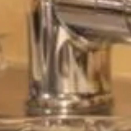
 un cauchemar olfactif et pratique. L'eau stagnante et les mau
aces pour résoudre ce problème en quelques minutes. Si beaucou
ssant et rapide : le sel d'Epsom. Voyons ensemble comment utilis
réquemment et comment prévenir cela?
tion progressive de graisses, de résidus alimentaires, de dép
s, ils finissent par obstruer totalement les canalisations, ce 
ues gestes simples tels que l'installation de filtres pour interce
ier. Un entretien régulier vous évitera bien des tracas.
re les débuts d'accumulation. Ce geste simple contribue à garde
nir les morceaux de nourriture et autres débris avant qu'ils ne s
illité d'esprit.