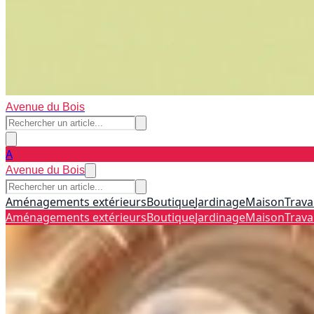
Avenue du Bois
A
Avenue du Bois
Aménagements extérieurs
Boutique
Jardinage
Maison
Trava
Aménagements extérieurs
Boutique
Jardinage
Maison
Trava