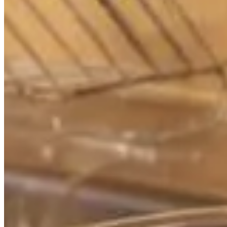
Publié le
15 mars 2025 à 09:00
Un évier bouché peut rapidement transformer votre cuisine en
nombreux foyers. Heureusement, il existe des solutions effic
bicarbonate de soude, un autre produit se révèle être plus pui
interventions coûteuses ou inutiles.
Pourquoi votre évier se bouche-t-il f
Les éviers se bouchent principalement à cause d'une accumula
amalgame obstruant l'écoulement normal de l'eau. Avec le temp
Pour prévenir ces désagréments, il est conseillé d'adopter quelq
Évitez également de verser de l'huile ou des graisses dans l'év
Un entretien simple et régulier
Verser de l'eau bouillante une fois par semaine pourra dissoud
des produits chimiques agressifs.
L'importance des filtres d'évier
Utiliser un filtre à évier est une excellente méthode pour rete
investissement minime pour un maximum d'efficacité et de tranqu