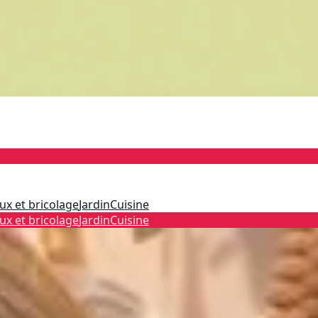
ux et bricolage
Jardin
Cuisine
ux et bricolage
Jardin
Cuisine