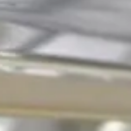
oblème est plus courant qu'on ne le pense et peut souvent être 
ire grève. Cela peut être frustrant, mais rassurez-vous, il exist
 peuvent causer ce blocage. Un treuil défaillant, un condensat
ique et quelques outils de base, vous pourrez identifier et re
ranquillité d'esprit.
cage
ourquoi votre
volet roulant
ne remonte plus. Plusieurs raisons pe
elle qui permet de monter et descendre le volet. Si votre volet n
.
enroulement.
ez des signes d'usure ou de cassure.
cé pour que le
volet roulant
fonctionne à nouveau correctement