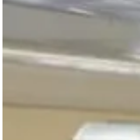
Publié le
16 mai 2025 à 02:42
Votre
volet roulant
refuse de remonter ? Pas de panique, ce pr
votre volet, habituellement si fiable, décide soudainement de fa
Que votre volet soit manuel ou électrique, plusieurs facteurs
être à l'origine de ce désagrément. Avec une approche méthod
réparer un volet roulant qui ne remonte plus
et retrouver la t
Identifier les causes possibles du blo
Avant de plonger dans la réparation, il est crucial de savoir p
pour vous aider à identifier la source du blocage.
Vérifier le treuil pour un volet roulant manuel
Pour un
volet roulant manuel
, le treuil est une pièce essenti
vérifier :
Ouvrez le coffre du volet pour avoir accès au mécanisme
Identifiez le treuil, généralement situé à côté de l'axe d'
Vérifiez si le treuil est endommagé ou bloqué. Recherch
Si le treuil est endommagé, il devra probablement être rempla