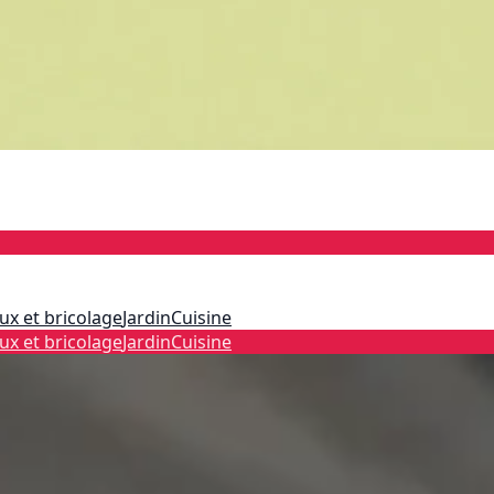
ux et bricolage
Jardin
Cuisine
ux et bricolage
Jardin
Cuisine