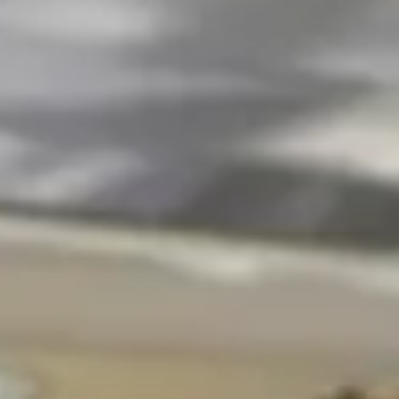
résolu sans l'intervention d'un professionnel. Imaginez que
e des solutions simples pour le remettre en état de marche.
eur fatigué ou même un simple désalignement de lames peuvent
ctifier la source du problème. Découvrons ensemble comment
uvent être à l'origine de ce problème. Voici quelques pistes
e remonte pas, le treuil pourrait être en cause. Voici comment
.