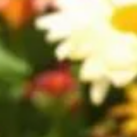
 capacité à transformer n'importe quel espace vert en un vérita
fleurir et embellir. Elles offrent aussi longévité et adaptabilit
z notre sélection des cinq vivaces les plus remarquables pour cr
les saisissantes et bénéfiques dans votre jardin.
 jardin éblouissant toute l'année
stinguent par leur robustesse et leur floraison abondante. Les m
t au soleil et apportent une touche de couleur vive à tout massif.
istance. Quant aux penstemons, leur floraison tubulaire et haute
és sédums, sont parfaits pour les jardiniers cherchant une optio
ée même sous l'ombre légère.
esthétiques, mais également de l’exposition de votre jardin. Le
lent bien les benoîtes. Il est sage d'opter pour des variétés no
onnement.