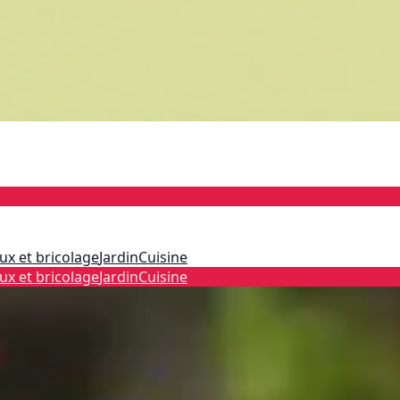
ux et bricolage
Jardin
Cuisine
ux et bricolage
Jardin
Cuisine