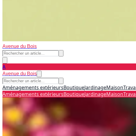
Avenue du Bois
A
Avenue du Bois
Aménagements extérieurs
Boutique
Jardinage
Maison
Trava
Aménagements extérieurs
Boutique
Jardinage
Maison
Trava