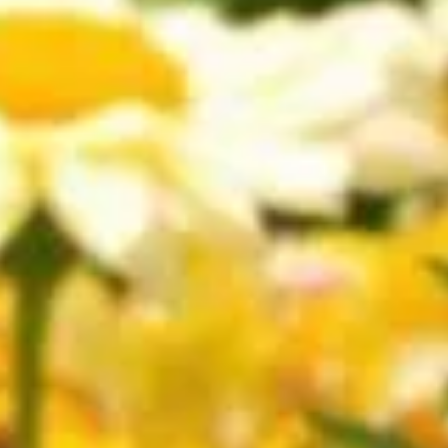
ble tableau vivant, éclatant de couleurs tout au long de
é, ce qui en fait un choix judicieux pour les amateurs de
éer des massifs spectaculaires et généreusement fleuris. Avec
onardes, par exemple, offrent des fleurs en pompons attrayants
 Les heliopsis, souvent comparés à de petits tournesols, sont
 s'associe parfaitement avec d'autres plantes, ajoutant hauteur
n à faibles besoins en arrosage. Enfin, les benoîtes, avec leurs
s zones ensoleillées sont parfaites pour les heliopsis et
n florales lors de l'achat, faute de quoi certaines plantes