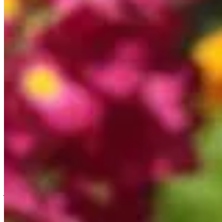
Accueil
/
Jardinage
/
Les 5 vivaces incontournables pour un ja
Jardinage
Les 5 vivaces incontournables pour un 