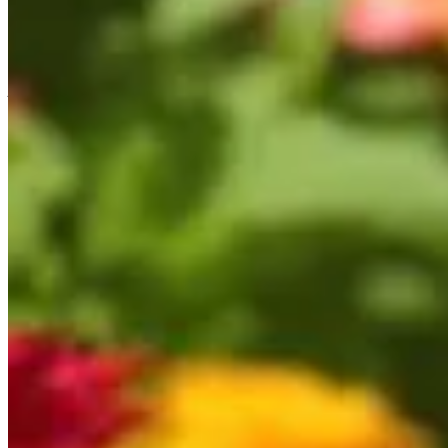
Publié le
24 mars 2025 à 17:00
Dans le monde du jardinage, les vivaces se démarquent par leur
l'année. Ces plantes pérennes ne se contentent pas seulement de 
jardins qui cherchent beauté et facilité d'entretien. Découvre
ces conseils, vous saurez comment introduire des touches flora
Choisir les meilleures vivaces pour un
Parmi la large variété de vivaces disponibles, certaines se di
et sont idéales pour attirer les pollinisateurs. Elles prospèren
connus pour leurs teintes jaunes éclatantes et leur grande rés
et contraste aux compositions florales. Les orpins, aussi appel
nuances vives, vous permettent de profiter d'une vision color
Comment bien choisir ses vivaces ?
Le choix des vivaces dépend non seulement de vos préférences 
penstemons, tandis que les espaces légèrement ombragés accueil
pourraient ne pas s'adapter correctement à leur nouvel envir
Savoir anticiper les variations saisonnières