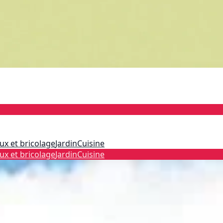
ux et bricolage
Jardin
Cuisine
ux et bricolage
Jardin
Cuisine