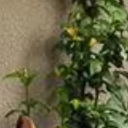
été. Dans une démarche de jardinage zéro déchet, les amateurs
pporte non seulement une solution durable pour l'arrosage des
ngénieuse.
omique et écologique
'environnement, mais aussi pour votre portefeuille. Les
 l'eau de manière autonome allège également la pression sur
iens bidons, et tonneaux sont des choix populaires. Toutefois,
par la capacité et l'étanchéité des matériaux. Un bon nettoyage
minera tout résidu indésirable. Ensuite, vériﬁez l'étanchéité :
 délicatement pour installer un robinet, facilitant ainsi