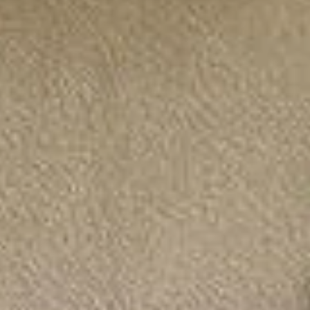
st devenu la tendance incontournable parmi les jardiniers cet 
 collecter cette ressource précieuse. Cette astuce écologique a
ouvrez comment vous pouvez vous aussi adopter cette méthode i
ecter l’eau de pluie : une solution écon
jets en récupérateurs d'eau est non seulement bénéfique pour l
isant de l'eau de pluie pour vos besoins de jardinage. Collecter
s rendant plus indépendant.
 DIY ?
 déjà présents dans votre environnement. Fûts en plastique, anc
u des poubelles inutilisées. Le choix de l'objet doit être guidé 
ts pour leur nouvelle vie de récupérateurs.
d’eau
us qu'il soit exempt de contaminants. Un nettoyage minutieux éli
auvaises surprises lors de l'installation du système. Enfin, percez