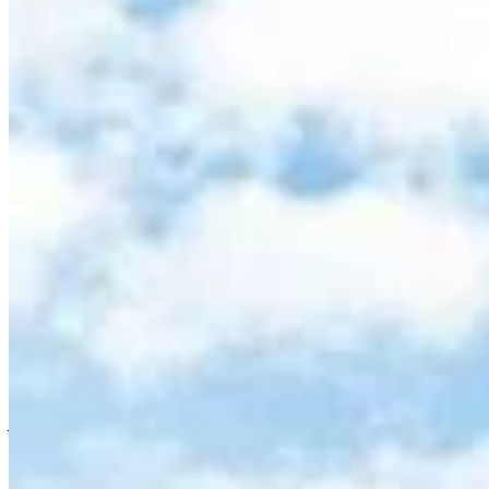
Accueil
/
Jardinage
/
L'astuce écolo que les jardiniers adore
Jardinage
L'astuce écolo que les jardiniers ador