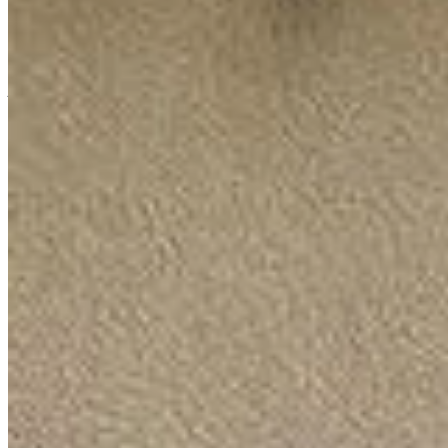
Publié le
19 juillet 2025 à 18:39
Transformer de vieux objets en récupérateurs d'eau de pluie e
de verdure innovent en utilisant des contenants recyclés pour
jardins, mais renforce également l'économie circulaire. Déc
Utiliser des objets recyclés pour coll
Adopter une approche zéro déchet en transformant d'anciens ob
factures d'eau peuvent être considérablement réduites en util
les systèmes d'approvisionnement en eau locaux, tout en vou
Quels objets utiliser pour un récupérateur d'eau
Pour créer un récupérateur d'eau de pluie, explorez les objets
n’hésitez pas à faire preuve d'originalité avec des baignoires o
et quelques modifications simples suffiront à préparer ces obje
Nettoyage et préparation de votre récupérateur 
Avant de transformer votre futur récupérateur d'eau, assurez-vo
remplir l'objet et observer d'éventuelles fuites peut éviter de m
l'utilisation de l'eau collectée.