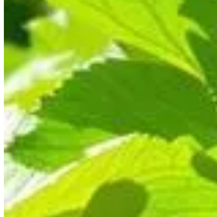
Publié le
6 juin 2025 à 11:22
La culture des radis en été présente un défi bien particulier :
lorsqu'ils sont exposés à de telles conditions, rendant leurs 
innovante : le compagnonnage vertical. Cette méthode judicieus
La meilleure méthode pour réussir cette culture ingénieuse vo
Comment le compagnonnage vertical uti
Adopter le compagnonnage vertical pour vos radis signifie choi
hautes, comme les haricots à rames ou les tomates. Ces plantes 
température du sol. Le cœur de cette technique repose sur une
Éviter la montée en graines des radis grâce à 
Le phénomène de montée en graines est une réaction de défens
comme les haricots à rames non seulement protègent, mais leur 
Quels sont les meilleurs choix de cultures com
Pour assurer la réussite de votre compagnonnage vertical, opt
elles filtrent la lumière, mais leur croissance rapide assure u
Maintenir la fraîcheur du sol : un élém