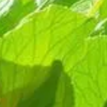
nt excessive. Bien souvent, les radis montent en graines
e de contourner ce problème grâce à une technique de jardinage
es chaleurs, tout en leur assurant un bon accès à la lumière.
antir la qualité de vos récoltes estivales.
é des radis
mbre bénéfique. Les radis sont plantés à côté de cultures plus
recte du soleil tout en évitant la montée excessive de la
gent, cette réaction est minimisée. Les cultures compagnons
 le stress thermique.
icots à rames constituent d'excellents choix. Non seulement
e.
s