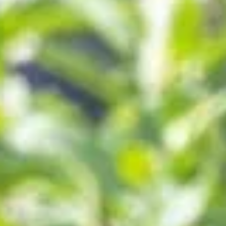
sans effort
r frais et croquants sans effort