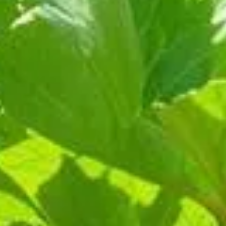
 préserver leur fraîcheur et leur tendreté sous une chaleur souve
racines fibreuses et donc immangeables. Il est pourtant possibl
e consiste à optimiser l'ombre pour protéger vos radis des fort
us sera dévoilée ici, accompagnée de nombreux conseils pour gar
lise l'ombre pour préserver la tendret
sir judicieusement leurs "compagnons" afin de leur offrir une o
créent un microclimat idéal pour les radis, filtrant la lumière di
 gestion astucieuse de la lumière et de l'ombre.
un ombrage bien dosé
e des radis face à la chaleur. En apportant un ombrage intelli
hauteur favorise une circulation d'air optimale, réduisant ainsi
pagnons pour vos radis ?
ez pour des plantes hautes mais légères. Les tomates et les har
ne ombre constante au-dessus de vos radis toute la saison estival
ent clé pour la culture estivale des radi