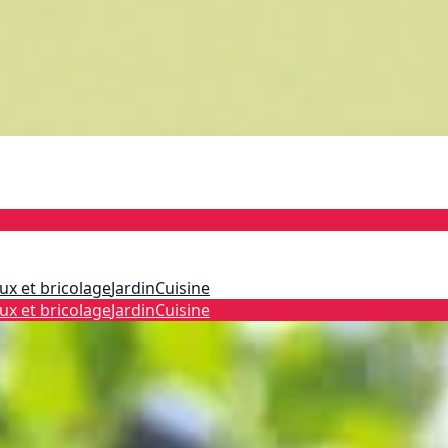
ux et bricolage
Jardin
Cuisine
ux et bricolage
Jardin
Cuisine