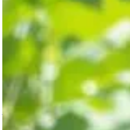
Accueil
/
Jardinage
/
La chaleur abîme vos radis ? Découvrez 
Jardinage
La chaleur abîme vos radis ? Découvrez