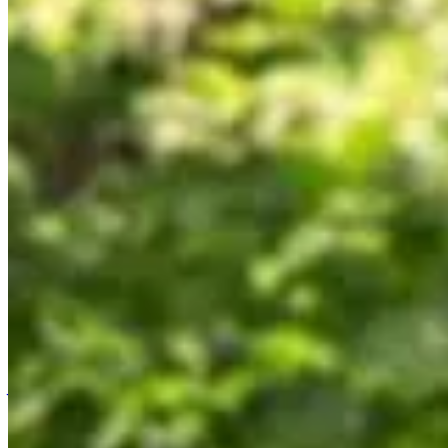
Accueil
/
Jardinage
/
Tondeuse robot ECOVACS : test et avis su
Jardinage
Tondeuse robot ECOVACS : test et avis 