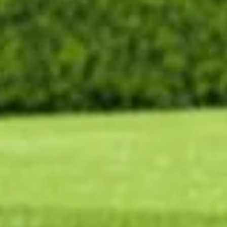
ion majeure dans le domaine. Ce robot repousse les limites
n territoire, offrant ainsi une flexibilité inégalée. Explorons
ent à ses concurrents, ce robot tondeuse se passe de fil
navigation présente des avantages considérables, notamment
rimétrique. Avec ce modèle, la configuration est intuitive. La
ptimiser les parcours en quelques clics.
r jusqu'à 145 m² par charge. Pour les superficies plus vastes,
ons si nécessaire. Sa précision réduit considérablement le