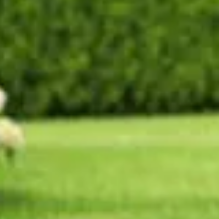
ot tondeuse ECOVACS GOAT O800 RTK s’affiche comme une innovat
 pointe. Il ne nécessite pas de fil périmétrique pour délimiter so
oix incontournable pour un entretien de jardin optimisé.
âce à la technologie RTK
sation de la technologie Real-Time Kinematic (RTK). Contrairem
enter avec une précision impressionnante de 2 cm. Ce type de 
in via une application mobile dédiée.
allation. Oubliez la corvée de l'installation laborieuse du fil pé
 mobile ECOVACS, qui permet de définir les zones de tonte et d'o
le. Avec une largeur de coupe de 22 cm, le robot peut entreteni
de maximiser ses performances, réalisant ainsi plusieurs sessi