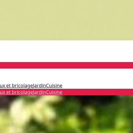
ux et bricolage
Jardin
Cuisine
ux et bricolage
Jardin
Cuisine