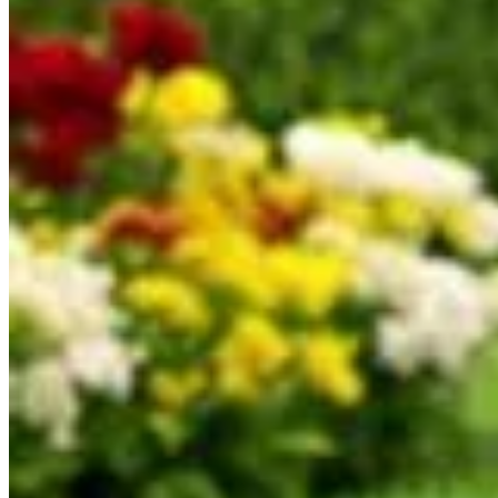
Publié le
1 avril 2025 à 19:30
À l'ère où la technologie s'invite dans les jardins, le rob
des modèles classiques avec sa tonte sans fil et sa navigation de
ensemble les caractéristiques qui font de cette tondeuse un ch
Une tonte sans fil rendue possible gr
La principale innovation du GOAT O800 RTK réside dans l'utili
périmétrique grâce à une station RTK qui lui permet de s'ori
une installation simplifiée et une cartographie précise du jard
Facilité d'installation et de configuration
L’un des attraits du GOAT O800 RTK est la simplicité de son inst
cartographie du terrain se fait aisément grâce à l'application
Navigation précise et couverture efficace
Le système RTK assure une navigation d'une précision sans fail
telles que 800 m², le GOAT O800 RTK ajuste son parcours afin 
besoin de retouches manuelles par la suite.