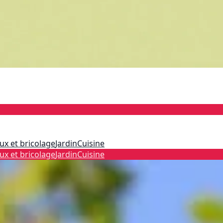
ux et bricolage
Jardin
Cuisine
ux et bricolage
Jardin
Cuisine