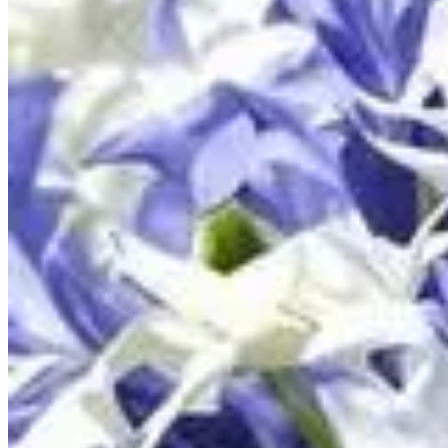
Publié le
4 mars 2025 à 13:00
Vous vous demandez quand et comment transplanter les agapant
Transplanter au bon moment assure leur santé et leur floraison
agir est crucial. Découvrez les meilleures pratiques pour réuss
Pourquoi transplanter vos agapanthes
Transplanter vos agapanthes peut sembler une tâche fastidieus
meilleures décisions pour vos plantes.
Les raisons principales pour transplanter
Il existe plusieurs raisons pour lesquelles vous pourriez envi
Croissance excessive
: Les agapanthes peuvent deveni
Amélioration du sol
: Si le sol de votre jardin s'appauvr
Propagation
: La transplantation est une méthode efficac
Changement d'emplacement
: Parfois, un nouvel empl
Les avantages du déplacement des agapanthe
Transplanter vos agapanthes présente plusieurs avantages. Voi