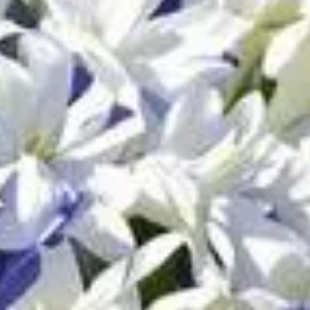
ais elles nécessitent parfois un petit coup de pouce.
ité du sol ou simplement changer d'emplacement, savoir quand
écessaire. Comprendre ces raisons vous aidera à prendre de
'espace.
ssance.
vez créer de nouvelles plantes.
idité.