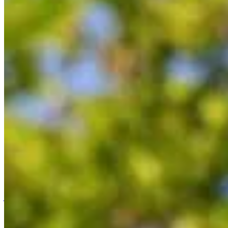
Accueil
/
Jardinage
/
Quand et comment transplanter les ag
Jardinage
Quand et comment transplanter les a