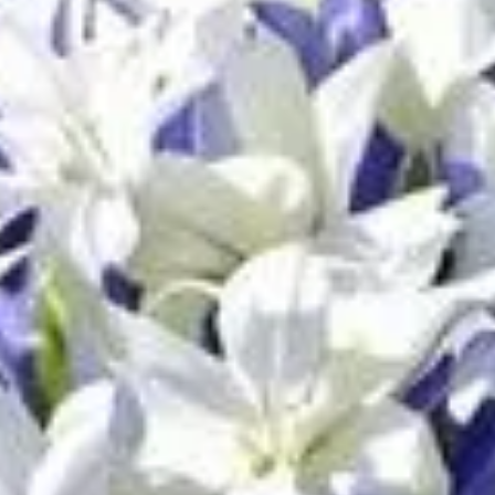
hes ? Ces magnifiques plantes peuvent embellir votre jardin, m
. Que ce soit pour leur offrir plus d'espace, améliorer la qual
ir cette opération et garantir le bien-être de vos agapanthes.
e, mais il y a plusieurs raisons qui rendent cette opération n
sager de
transplanter vos agapanthes
:
r trop encombrants. Transplanter permet de leur donner plus d
it, un déplacement vers un sol plus riche peut favoriser leur croi
e pour multiplier ces plantes. En divisant les touffes, vous pou
acement peut offrir de meilleures conditions de lumière ou d'hum
s
ci les principaux :