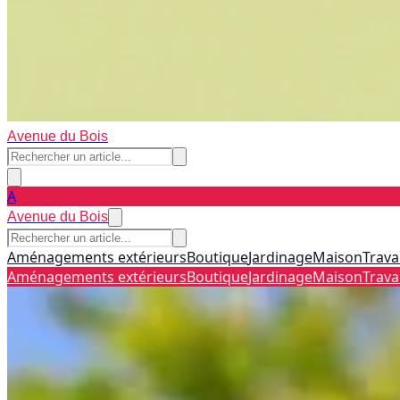
Avenue du Bois
A
Avenue du Bois
Aménagements extérieurs
Boutique
Jardinage
Maison
Trava
Aménagements extérieurs
Boutique
Jardinage
Maison
Trava