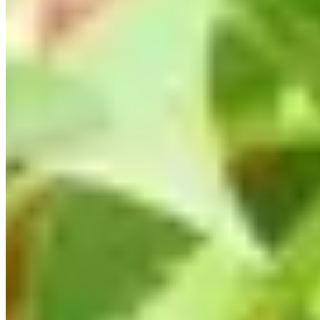
Un choix diversifié et résistant face
aux défis climatiques
Avec le changement climatique et ses conséquences
imprévisibles, le choix de cultures résistantes est devenu
une priorité. Le goji, par sa robustesse naturelle, offre une
option séduisante pour diversifier le contenu de votre
potager. Il vous permet de vous libérer des contraintes liées à
la sensibilité climatique de la tomate tout en garantissant une
production abondante.
Comment récolter vos baies pour une
meilleure conservation
Une fois les baies mûres, la récolte doit se faire avec soin
pour en préserver la qualité. Récoltez les baies dès qu'elles
atteignent leur coloration maximale, en prenant soin de les
manier avec précaution. Cela garantit non seulement le
respect de l'intégrité des fruits, mais également leur
conservation optimale, que vous choisissiez de les déguster
frais, séchés, ou transformés en jus vivifiant.
L'avenir de votre potager : vers une