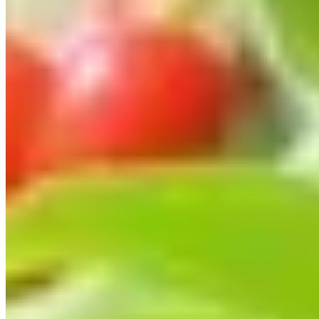
potager avec ses baies riches en antioxydants et en
vitamines.
Un entretien simplifié pour un rendement
optimal
La culture du goji est on ne peut plus simple : après
plantation, la plante nécessite peu d'entretien. Un arrosage
modéré et une taille légère en fin d'hiver suffiront à garantir
une belle récolte. En plantant vos arbustes au printemps ou à
l'automne, dans un sol bien drainé et en plein soleil, vous
créerez les conditions idéales pour un développement
optimal de la plante.
Des qualités nutritionnelles et gustatives
inégalées
Bien que sa culture soit aisée, c'est peut-être l'explosion de
saveurs et les bienfaits pour la santé qui font du goji un choix
de premier plan. Les fruits peuvent être consommés frais,
séchés ou encore en jus. Leur richesse en antioxydants
contribue à prévenir diverses maladies, tandis que la
concentration élevée en vitamines booste le système
immunitaire, offrant un double avantage à ceux qui les