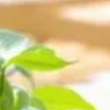
ue débutant
fort, même en tant que débutant