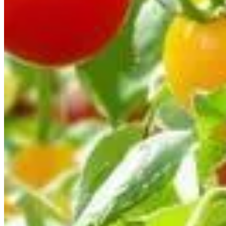
Publié le
21 mai 2025 à 17:30
Pour les passionnés de jardinage, la culture de tomates peut ê
véritable succès. Certaines variétés sont non seulement délicie
variétés de tomates qui poussent sans effort et qui sauront ravir 
Découvrez la tomate ‘Cerise’ : une vari
La tomate 'Cerise' est souvent recommandée aux jardiniers débu
produisant des grappes dès le mois de juillet. Peu exigeante, 
aux maladies telles que le mildiou, ce qui constitue un sérieu
variété, assurez-vous de lui fournir simplement la bonne quanti
Les avantages gustatifs de la tomate ‘Cerise’
Les tomates ‘Cerise’ ne sont pas seulement faciles à cultiver
plats estivaux. Leur petite taille et leur texture juteuse les
Conseils pour maximiser votre récolte de tomate
Pour optimiser vos récoltes, optez pour une plantation en plein 
encore plus abondante.