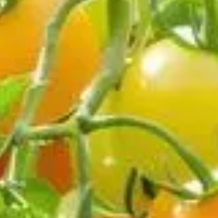
tre une activité enrichissante, même pour ceux qui débutent. Ch
uses mais aussi parfaitement adaptées aux jardiniers débutants g
à la fois vos papilles et votre jardin.
été de choix pour les jardiniers novice
tants en raison de sa simplicité de culture. Cette variété de t
elle s’adapte facilement à divers types de sol sans nécessiter d
x avantage pour ceux qui commencent tout juste leur aventure dan
té d'eau et une exposition suffisante au soleil.
, elles sont également reconnues pour leur goût sucré et savour
 rendent idéales pour une consommation fraîche ou en accompagnem
s ‘Cerise’
soleil et assurez une irrigation régulière. Même si cette variété