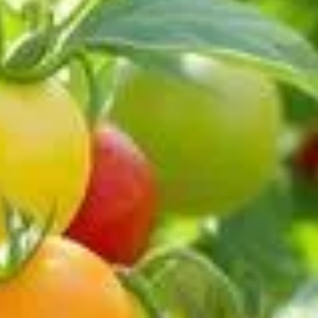
oisir les bonnes variétés peut transformer l'expérience en un
râce à leur facilité de culture. Cet article explore quatre
s
omate est renommée pour sa rapidité à atteindre maturité,
e soins lourds. La 'Cerise' présente aussi une bonne résistance
s le monde du jardinage. Pour tirer le meilleur parti de cette
eux. Elles apportent une touche gourmande à vos salades et
ent de vos plats préférés.
 est résistante, un bon entretien vous garantira une production