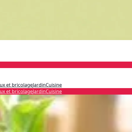
ux et bricolage
Jardin
Cuisine
ux et bricolage
Jardin
Cuisine