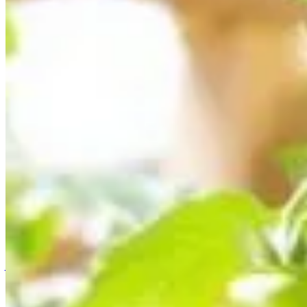
Accueil
/
Jardinage
/
Les 4 variétés de tomates incontournab
Jardinage
Les 4 variétés de tomates incontourna