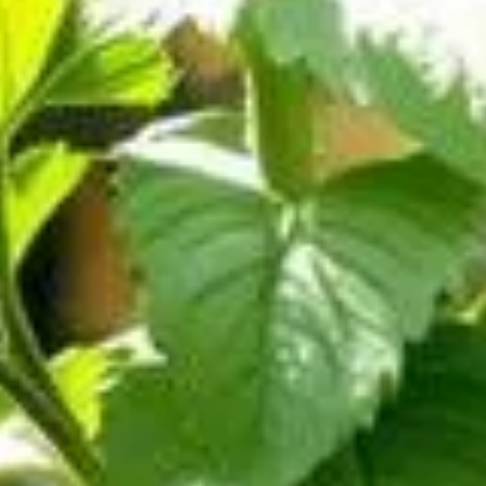
mmune lors de la mise en terre peut gravement compromettre le
ielles pour optimiser la croissance de leurs précieux plants. V
influence le développement racinaire d
 à transposer le petit pot dans le sol. Cependant, cette méthod
tielles pour ancrer solidement la plante et assurer une absorpti
tales.
 racines le long de leur tige lorsqu'elle est enfouie dans le so
iments. En conséquence, une partie notable de la tige doit être
e la plante
s et aux aléas climatiques. Une implantation superficielle peut l
r durée de vie et leur productivité.
ation optimisée