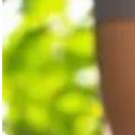
Accueil
/
Jardinage
/
L'erreur cruciale à éviter lors de la pla
Jardinage
L'erreur cruciale à éviter lors de la p