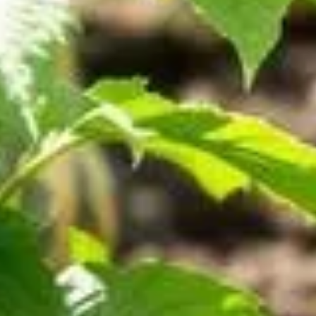
ur développement. Beaucoup de jardiniers amateurs,
oyons comment une simple erreur de profondeur de plantation
es tomates
e néglige un aspect fondamental : les racines secondaires.
on optimale des nutriments. En ignorant cette étape, le système
l. Cette caractéristique renforce non seulement la plante, mais
 enterrée pour maximiser ces avantages.
imiter votre récolte, tant en quantité qu'en qualité. De plus,