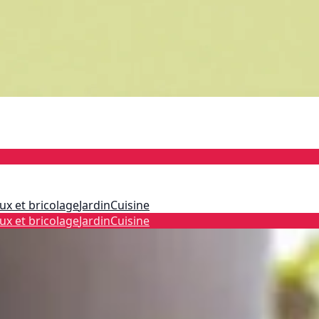
ux et bricolage
Jardin
Cuisine
ux et bricolage
Jardin
Cuisine