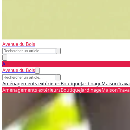
Avenue du Bois
A
Avenue du Bois
Aménagements extérieurs
Boutique
Jardinage
Maison
Trava
Aménagements extérieurs
Boutique
Jardinage
Maison
Trava