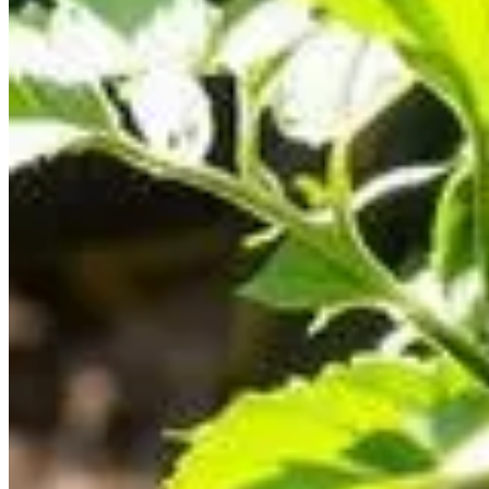
Publié le
23 avril 2025 à 09:00
Planter des tomates peut sembler simple, mais une erreur co
persuadés de bien faire, oublient certaines techniques essent
peut saboter votre récolte et comment la corriger facilement.
Comment la profondeur de plantation 
Pour beaucoup, planter un plant de tomate consiste simplement
Ces racines, qui se développent à partir de la tige, sont essen
racinaire reste limité, appauvrissant la plante en ressources vi
Maximiser l'ancrage par des racines adventives
Les tomates ont une capacité unique : elles peuvent pousser des
elle améliore également sa capacité à puiser l'eau et les nutr
Impact de la mauvaise profondeur sur la santé d
Des plants mal ancrés sont souvent plus vulnérables aux maladie
cela rend les plantes plus sensibles aux maladies, réduisant leu
Les étapes techniques pour une plant