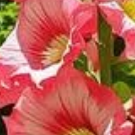
is révèlent le secret d'une préparation minutieuse dès mars.
ez les méthodes et conseils qui transformeront votre jardin en
réussie
semant ces plantes dès le mois de février-mars, vous augmentez
e développer un système racinaire robuste et d'accumuler
s en terrine et le semis direct en pleine terre. Le semis en
lé et protégé. Ce choix vous permet de profiter d'une floraison
xième année, mais reflète un processus plus naturel.
ouvrent plusieurs aspects essentiels tels que l'arrosage, la
ité idéale sans noyer les racines, qui pourraient pourrir en
ts, des solutions naturelles ou mécaniques telles que les