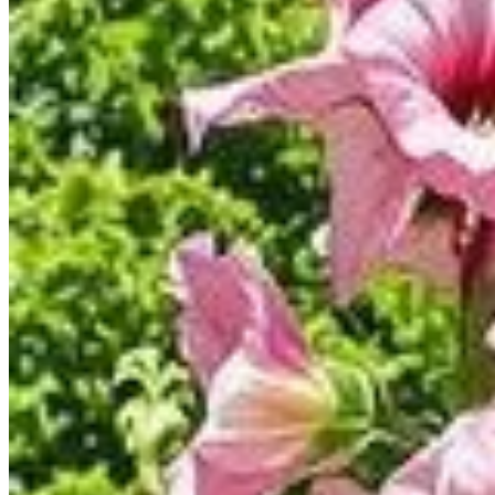
Publié le
7 mars 2025 à 08:00
Pour obtenir une floraison printanière spectaculaire de vos ro
Ces plantes bisannuelles, appréciées pour leur beauté éclatant
un magnifique tableau coloré, attirant la biodiversité et rehaus
Préparer le terrain dès début mars : u
L'une des clés pour garantir une floraison abondante des rose
considérablement vos chances de voir fleurir ces beautés dès
suffisamment d'énergie pour produire des fleurs spectaculaires
terrine, souvent pratiqué par les jardiniers aguerris, offre un
dès la première année. À l'inverse, le semis direct, en contact
L'entretien minutieux des roses trémiè
Pour garantir le bien-être et l'abondance florale de vos roses 
protection contre les nuisibles ou encore le soutien physique.
cas d'excès d'eau.
Protéger les jeunes plants des prédateurs nuisi
Les roses trémières, tout comme d'autres plantes, sont souvent
barrières de cendres ou de coquilles d'œufs écrasées peuvent 