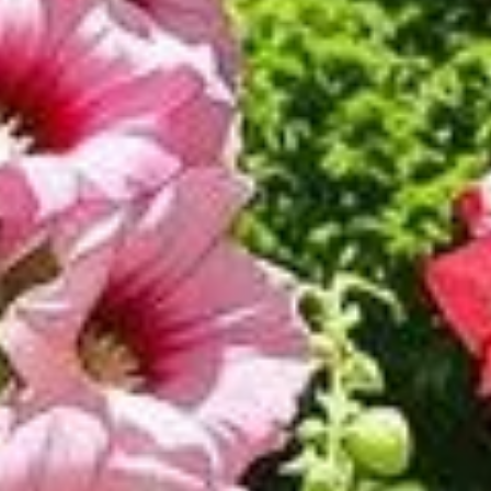
ses trémières, les techniques éprouvées des jardiniers d'autrefo
e, nécessitent une attention particulière dès le semis. Découvr
sant votre espace extérieur.
ne étape essentielle pour une floraison 
s trémières réside dans la préparation précoce du terrain. En 
 la première année. Cette précocité permet aux jeunes plants d
 au printemps. Deux méthodes de semis s'offrent à vous : le semi
 développement rapide des plants grâce à un environnement contrô
 direct avec les éléments naturels, favorise une floraison la deu
res pour maximiser leur potentiel floral
trémières, un entretien précis est indispensable. Leurs besoins c
 Un arrosage modéré mais régulier permet de maintenir une humid
bles
 la cible des limaces et des escargots. Pour préserver vos plan
s'avérer efficaces pour dissuader ces ravageurs.