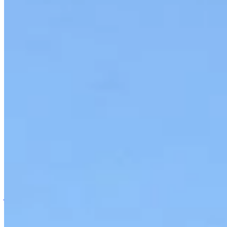
Accueil
/
Jardinage
/
Préparez vos roses trémières en mars p
Jardinage
Préparez vos roses trémières en mars 