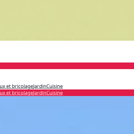
ux et bricolage
Jardin
Cuisine
ux et bricolage
Jardin
Cuisine