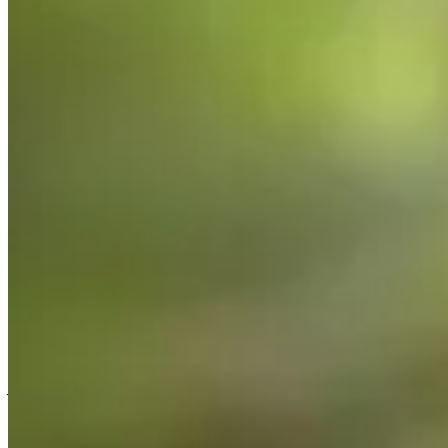
Accueil
/
Jardinage
/
Le geste indispensable en juin pour un d
Jardinage
Le geste indispensable en juin pour un