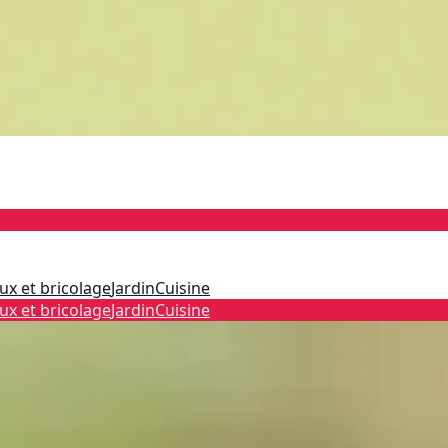
ux et bricolage
Jardin
Cuisine
ux et bricolage
Jardin
Cuisine