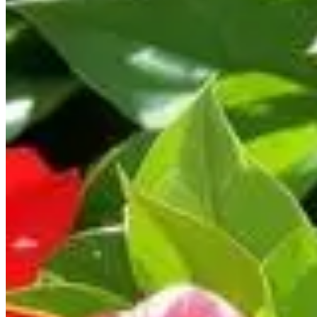
Publié le
30 juin 2025 à 07:30
Les amateurs de plantes souhaitent souvent voir leur jardin ple
Cependant, pour réussir à obtenir un dipladénia en pleine flora
fondamentales sont parfois négligées, entraînant des floraiso
au long de la saison estivale.
Assurer un arrosage ajusté au climat e
En juin, l'arrivée des températures chaudes modifie les besoi
profondeur une fois par semaine est conseillé, ce qui permet d
notamment lors des périodes caniculaires, il convient d'augmen
aident à réguler l'humidité grâce à leur pouvoir absorbant.
Identification des signes de sur-arrosage ou d
Observez attentivement votre dipladénia pour détecter les signe
tombantes ou un sol trop sec indiquent un manque d'eau. Ces 
Mise en place d’un paillage pour conserver l’hu
Pensez au paillage, une technique qui aide à retenir l'humidit
besoins en arrosage et contribue ainsi à l'épanouissement des 