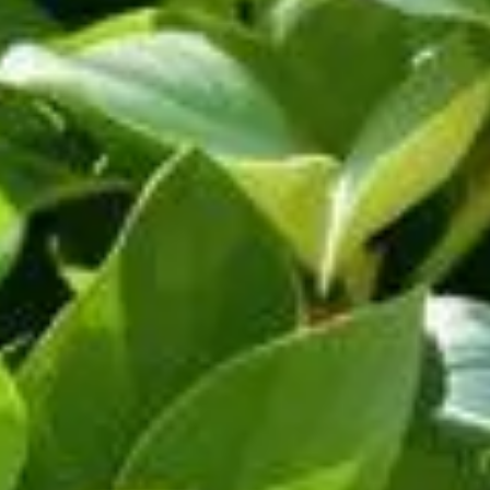
in de couleurs en été, et le dipladénia peut être une option idé
ison, il est essentiel de prêter attention à des soins spécifique
ns moins abondantes. Découvrez comment vous pouvez éviter cette
stival pour un dipladénia florissant
ns en eau du dipladénia. Cette plante tropicale supporte mal le
'humidifier la terre jusqu'à une bonne profondeur sans pour aut
ter la fréquence d'arrosage pour éviter le dessèchement. Utilise
e sous-arrosage
s de sur-arrosage comme les feuilles jaunies ou l'apparition de 
signes vous permettront d'ajuster vos pratiques d'arrosage en
midité
é du sol en réduisant l'évaporation. Une couche de paillis autou
fleurs.