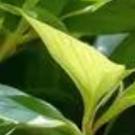
ale avec ses magnifiques fleurs en forme de trompette.
s, notamment durant le mois de juin. Certaines pratiques
 erreur et profiter de la splendeur de votre dipladénia tout
s excès d'eau ou de sécheresse. C'est pourquoi arroser en
ant noyer les racines. Dès que la température grimpe,
r des pots en terre cuite peut s'avérer bénéfique puisqu'ils
moisissures à la surface du sol. À l'inverse, des feuilles
 conséquence.
r du pied du dipladénia protège les racines, diminue les