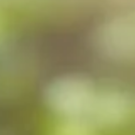
ipladénia florissant
 dipladénia florissant