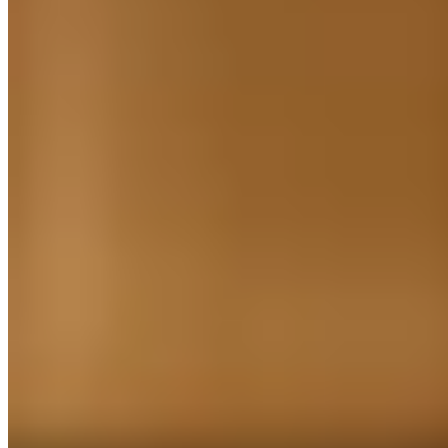
Avenue du Bois
Découvrez nos contenus, guides et conseils pour vous
accompagner au quotidien.
Catégories
Aménagements extérieurs
Boutique
Jardinage
Maison
Travaux et bricolage
Jardin
Cuisine
Liens utiles
À propos
Contact