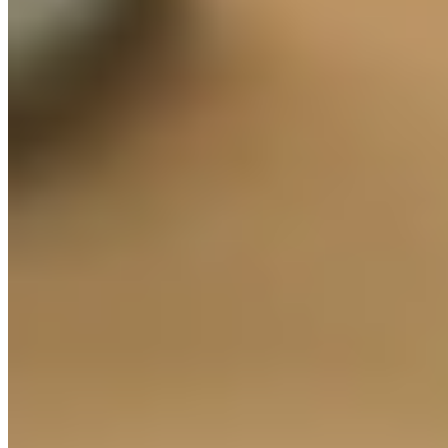
©
2026
Avenue du Bois
.
Tous droits réservés
.
Propulsé par TOP10 CMS