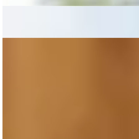
Grelinette ou b&ecirc;che : quel outil choisir
pour jardiner efficacement ?
4 août 2025
Astuce de grand-mère pour enlever la rouille
sur vêtement
4 août 2025
Ne manquez rien !
Recevez nos derniers articles et contenus directement
dans votre boîte mail.
S'abonner