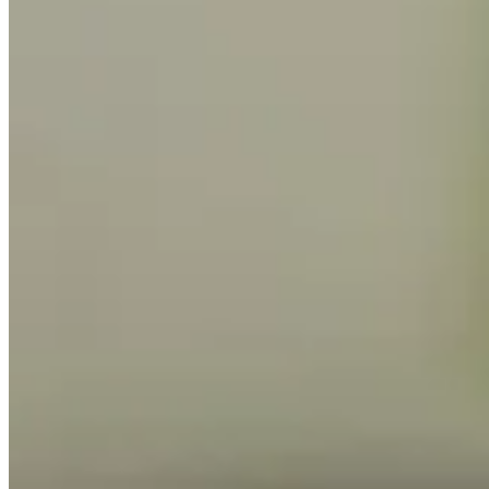
Publié le
10 février 2025 à 09:00
Les mouches dans la cuisine sont souvent synonymes de désagré
elles peuvent rapidement devenir un fléau. Alors que nombre d
l'environnement. Voici deux remèdes maison efficaces qui vous
Pourquoi les mouches aiment-elles tan
Les mouches sont particulièrement attirées par les environnemen
fruits mûrs et ses pots de confiture mal refermés, représente un
éviter une invasion, quelques précautions simples s'imposent.
ont été renversés et fermez correctement vos poubelles. Non se
et sain.
L'importance de ventiler votre espace de cuisin
Ventiler régulièrement la cuisine permet d'éliminer les odeurs p
d'air sain dans la pièce. Une fenêtre ouverte ou un ventilateur p
L'impact des déchets organiques sur l'attrait 
Les déchets organiques sont une véritable attraction pour les
Si possible, sortez vos poubelles chaque soir pour minimiser l