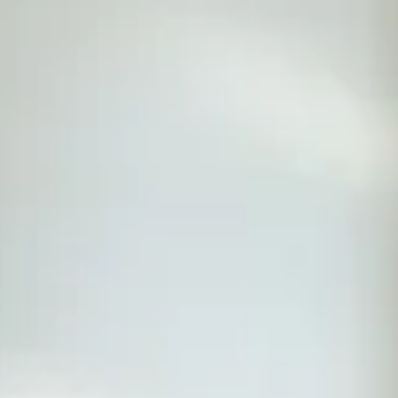
isine : deux solutions naturelles infaillibles
cuisine : deux solutions naturelles inf