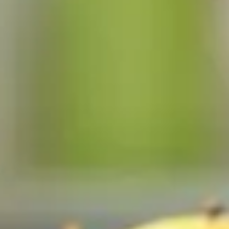
ment et nuisent à l’hygiène de cette pièce essentielle. Attirées
e personnes se tournent vers des solutions chimiques pour s'en 
 aideront à dire adieu à ces intruses indésirables, tout en prés
t votre cuisine et comment les en diss
ts où elles peuvent facilement trouver de quoi se nourrir. La cu
 véritable buffet pour elles. Les sources de chaleur et les poube
 Assurez-vous que tous vos aliments sont bien couverts, nettoye
ulement ces gestes limiteront l'attrait de votre cuisine, mais i
e
ersistantes qui attirent les mouches. L'air frais aide à réduire l
eut être votre allié dans cette tâche.
des mouches
 mouches. Assurez une élimination régulière de ces déchets, et 
es risques d'invasion nocturne.