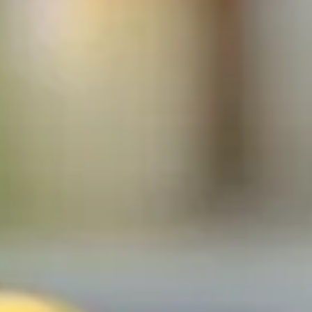
 par les effluves de nourriture et les déchets organiques,
débarrasser, il existe des alternatives plus respectueuses de
ervant votre environnement.
uader ?
isine, avec ses fragrances irrésistibles de plats cuisinés, ses
lles non hermétiques ne font qu'amplifier cette attirance. Pour
z les surfaces sur lesquelles des aliments ou des boissons
ls contribueront également à maintenir un environnement propre
a concentration d'odeurs de nourriture et assure une circulation
optez pour des poubelles fermées qui contiennent les odeurs.