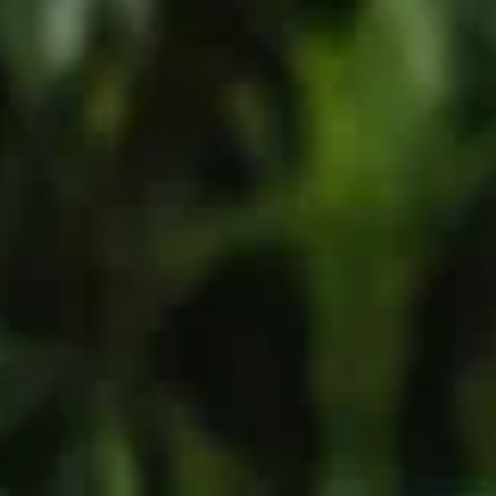
 délimiter les espaces, créer de l'intimité ou simplement apporte
 de jardins et terrasses. Découvrez dans ce guide tous les aspec
e budget.
r : astuces et choix
sformer l'ambiance de votre jardin en un espace intime et charma
couvrir une variété d'options adaptées à vos besoins, vous pou
réation d'un claustra bois extérieur durable et esthétique. Cha
nce.
nt résistants. Le cèdre rouge, le mélèze ou encore le chêne sont
ité autoclave classe 4
est une solution économique qui résiste 
 se distinguent par leur durabilité exceptionnelle et leur esthét
tra
ants des lames d'une section de
40x40mm à 45x45mm
. Ces dim