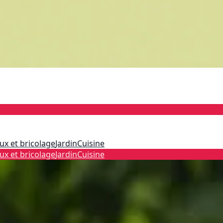
ux et bricolage
Jardin
Cuisine
ux et bricolage
Jardin
Cuisine