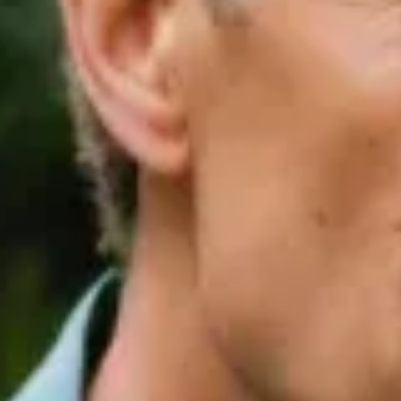
r une touche décorative à votre jardin. Alliant fonctionnalité
ts essentiels pour sélectionner, acheter et installer le
nt. Pensez à harmoniser le style du claustra avec votre
vez
voir les claustras en bois disponibles chez Bois Expo
,
que essence possède ses caractéristiques propres en termes de
 d'excellents choix. Ces essences offrent une longévité
bien aux intempéries et aux insectes. Si vous recherchez une
ique raffinée. Cependant, ces options peuvent avoir un coût plus
ensions assurent une bonne rigidité et une résistance accrue