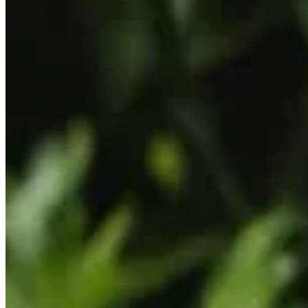
Publié le
28 juillet 2025 à 09:33
Le claustra bois extérieur représente une solution élégante pour
et esthétisme, ce type d'aménagement s'adapte à tous les styles
claustra qui correspondra parfaitement à vos besoins et à votr
Bois idéal pour votre claustra extérieu
Choisir le bon claustra en bois pour votre extérieur peut tran
environnement existant pour une intégration réussie. Pour dé
où des modèles variés vous attendent.
La sélection du bois constitue l'étape fondamentale dans la c
résistance aux intempéries, d'entretien nécessaire et d'appare
Choix du bois idéal pour claustra extérieur
Pour votre claustra extérieur, optez pour des bois naturelleme
remarquable sans nécessiter de traitements lourds.
Le pin tra
allure plus luxueuse, les bois exotiques comme l'ipé ou le teck
élevé et un impact environnemental à ne pas négliger.
Choisir la meilleure essence de bois pour claus
Pour concevoir un claustra robuste, privilégiez pour les mont