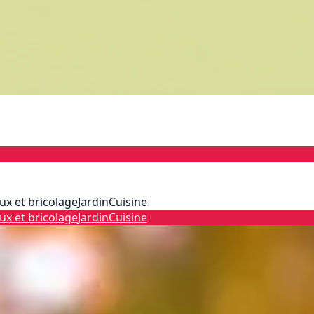
ux et bricolage
Jardin
Cuisine
ux et bricolage
Jardin
Cuisine