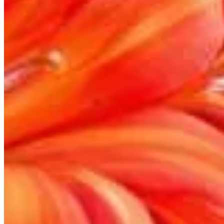
Publié le
10 mai 2025 à 08:00
L'automne, avec ses journées plus courtes et son climat changea
autres stars de l'été commencent à tirer leur révérence, une vi
pour plaire aux jardiniers en quête de belles couleurs automna
d'année spectaculaire.
Plantez stratégiquement le Schizostyli
Le Schizostylis coccinea, également connu sous le nom de lis d
premières gelées. Pour profiter au mieux de son potentiel, il es
humide. Évitez les emplacements trop secs ou sablonneux, où la
garantit une belle croissance et une floraison abondante. En pl
Vous assurerez ainsi une symphonie de couleurs sous les ray
Les soins essentiels pour une floraiso
Pour permettre au Schizostylis de s'épanouir, il est crucial de 
manière excessive, cela pourrait entraver le bon développemen
votre jardin.
Importance du paillage pour le Schizostylis
Le paillage joue un rôle clé dans la réussite de votre Schizost