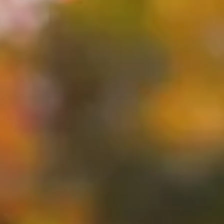
dahlias et illumine vos massifs jusqu'aux premières gelées
 dahlias et illumine vos massifs jusqu