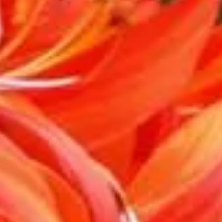
nt, ne signifie pas forcément la fin de la saison des floraisons
vace moins connue mais tout aussi éblouissante fait son entrée e
les et de vie. Découvrez les secrets de sa culture et comment el
s pour un effet maximal dans votre jard
es Cafres, est une vivace qui trouve aisément sa place dans les
t important de choisir l'emplacement idéal. Le Schizostylis se pla
 plante aura du mal à s'épanouir. Installer le Schizostylis prè
antant plusieurs pieds ensemble (entre trois à cinq), vous obtien
ons dorés de l'automne.
n éclatante du Schizostylis
le planter dans un sol bien drainé en mai, une fois que la terre 
t de la plante. Lors du choix de l'emplacement, tenez compte de
ylis. En conservant l'humidité du sol, il favorise une floraison