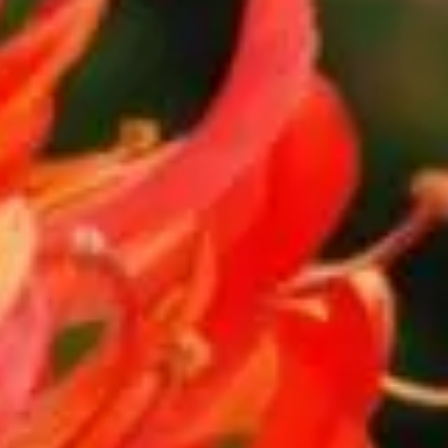
 spectaculaires dans votre jardin. Alors que les dahlias et
n scène : le Schizostylis. Cette plante exceptionnelle a tout
le peut transformer votre espace vert en un spectacle de fin
in
 jardins grâce à sa capacité à illuminer les massifs jusqu'aux
ît dans des zones ensoleillées où le sol est frais, voire
s d'un bassin ou au sein de massifs régulièrement arrosés
drez un impact visuel saisissant qui attirera tous les regards.
s'est suffisamment réchauffée. N’enrichissez pas le sol de
 la croissance future et de l'impact visuel recherché dans
 prolongée et protège vos plantes des mauvaises herbes