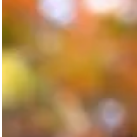
Accueil
/
Jardinage
/
Cette vivace éblouissante remplace les 
Jardinage
Cette vivace éblouissante remplace les