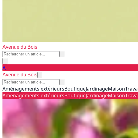
Avenue du Bois
A
Avenue du Bois
Aménagements extérieurs
Boutique
Jardinage
Maison
Trava
Aménagements extérieurs
Boutique
Jardinage
Maison
Trava