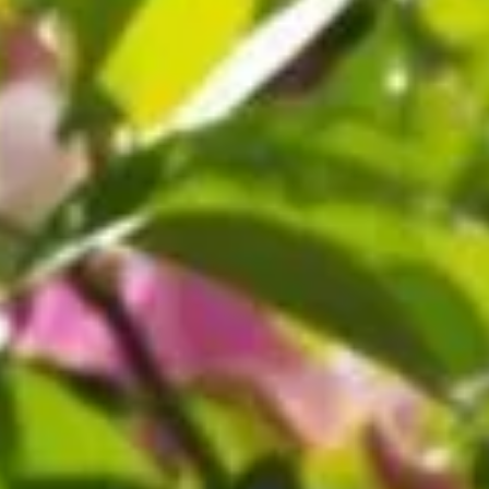
grais naturels puissants
engrais naturels puissants