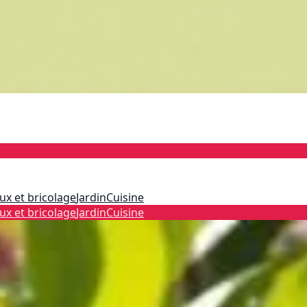
ux et bricolage
Jardin
Cuisine
ux et bricolage
Jardin
Cuisine