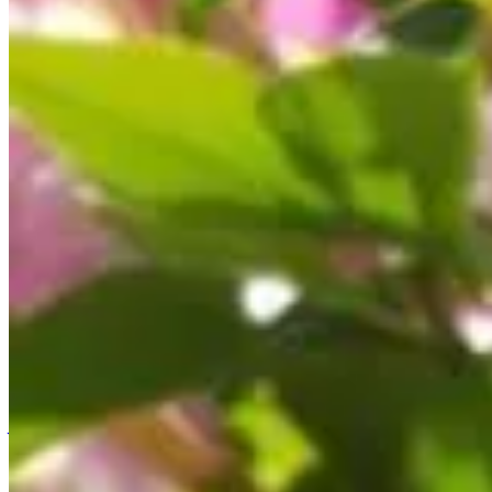
Accueil
/
Jardinage
/
Boostez votre laurier-rose avec ces 3 en
Jardinage
Boostez votre laurier-rose avec ces 3 