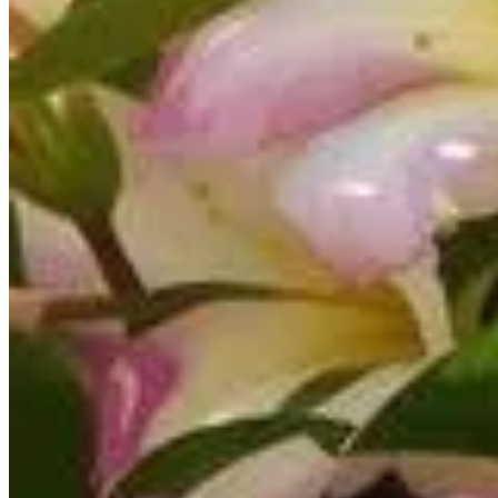
Publié le
14 avril 2025 à 17:30
Le laurier-rose, plante emblématique des régions méditerranéen
essentiel de lui fournir un apport nutritionnel optimal. Les engra
développement harmonieux de votre laurier-rose. Cet article expl
Pourquoi le compost est-il l'engrais or
Le compost se révèle être un excellent engrais naturel pour 
nourrissantes variées, indispensables à la santé de votre plant
votre laurier-rose puise efficacement les nutriments du sol. D’a
organismes bénéfiques.
Utiliser le compost à bon escient dès la plantati
Pour maximiser l'efficacité du compost, incorporez-le au sol a
risques de brûlure des racines. Mélangez-le uniformément avec 
saison pour maintenir un apport constant de nutriments.
L'impact du compost sur la qualité du sol
En plus d'enrichir le sol, le compost joue un rôle crucial dans
pour un sol vivant et fertile. Cette diversité biologique limite l