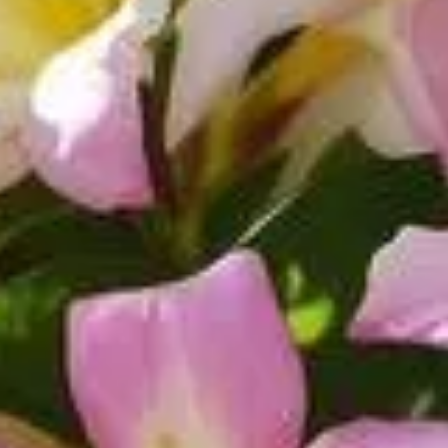
nes, se distingue par sa floraison généreuse et ses couleurs écl
is naturels sont l'alternative idéale pour enrichir votre sol, tout
ore les trois types d'engrais naturels les plus efficaces et vous
ganique idéal pour le laurier-rose ?
stimuler la croissance du laurier-rose. Composé de déchets orga
e. Les éléments nutritifs qu'il libère favorisent le développeme
utre part, le compost améliore la structure du sol, augmentant sa 
on
u moment de la plantation de votre laurier-rose. Veillez à choisi
la terre pour un enrichissement optimal du sol. Il est égalemen
 l'amélioration de sa qualité. En augmentant le taux de matière o
'apparition des maladies et parasites, garantissant ainsi un laurie