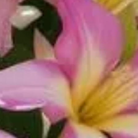
atantes. Pour obtenir un arbuste sain et vigoureux, il est
 en respectant l'environnement. Ils jouent un rôle clé dans le
 livre des conseils pratiques pour les utiliser à bon escient.
niques décomposés, il est une source précieuse de matières
nt d'un système racinaire robuste, qui est fondamental pour que
capacité à retenir l'eau et à promouvoir l'activité des micro-
r un compost bien décomposé, car cela permet d'éviter les
t judicieux de renouveler l'application de compost en cours de
rganique, il encourage la biodiversité microbienne, essentielle
r-rose en pleine santé.