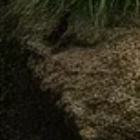
 des fosses septiques pour un assainissement efficace de vos e
if utilisé pour le traitement des eaux usées, notamment les eau
e septique se concentre sur les déchets humains. Ce système es
 de décantation et de fermentation. Les matières solides se dé
hets et de réduire leur volume.
s la fosse par un tuyau d'arrivée.
u fond, formant des boues.
lides en un effluent liquide.
ation (champ d'épuration).
e fosse septique