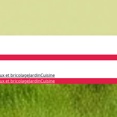
ux et bricolage
Jardin
Cuisine
ux et bricolage
Jardin
Cuisine