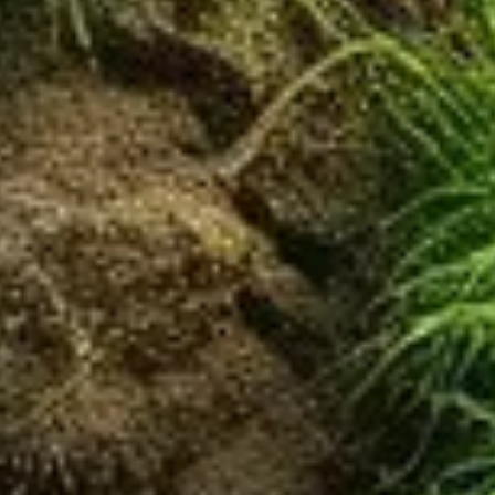
aux usées.
x-vannes provenant des toilettes. Contrairement à la fosse
t essentiel pour ceux qui ne sont pas raccordés à un réseau
posent au fond de la cuve, où elles sont dégradées par des