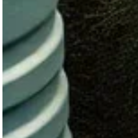
Découvrez le fonctionnement, l'entretien et la réglementation
Qu'est-ce qu'une fosse septique ?
La fosse septique est un système d'assainissement non collect
toutes eaux, qui traite également les eaux ménagères, la foss
public d'assainissement.
Fonctionnement d'une fosse septique
Le fonctionnement d'une fosse septique repose sur un principe
bactéries anaérobies. Ce processus permet de liquéfier les déc
Les étapes du traitement
Arrivée des eaux usées :
Les eaux-vannes pénètrent dan
Dépôt des solides :
Les matières solides se déposent a
Fermentation :
Les bactéries décomposent les déchets so
Sortie :
L'effluent traité s'écoule vers un système d'épur
Dimensionnement et construction d'un