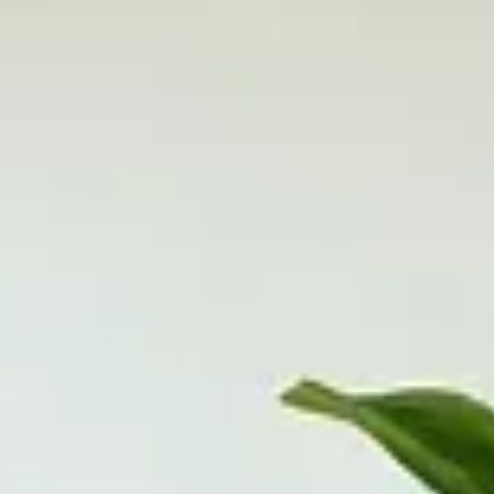
ces
iétés et astuces