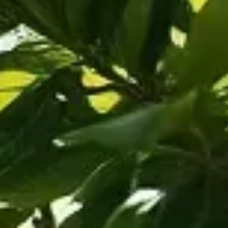
et astuces pour le placer dans votre intérieur.
raceae, qui regroupe plus de 750 espèces. Il est principalement 
 son port élégant, cette plante est idéale pour apporter une touch
a capacité à s'adapter à divers environnements.
il se distingue par ses grandes feuilles vert foncé.
 par ses grandes feuilles en forme de lyre, parfait pour les grands 
pisser les murs ou comme plante grimpante.
cus. Voici quelques conseils :
 directe du soleil pour éviter les brûlures des feuilles.
 directe comme les radiateurs.