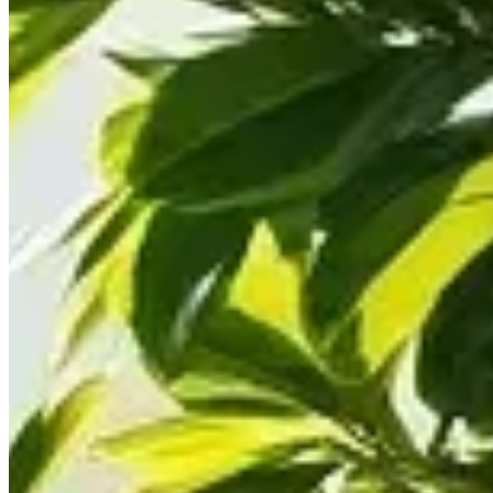
Découvrez tout sur le ficus : ses variétés, conseils d'entretien 
Présentation du Ficus
Le ficus est un genre de plantes à fleurs de la famille des Mo
souvent appelé figuier pleureur. Avec ses feuilles brillantes et
Les différentes variétés de Ficus
Parmi les espèces de ficus les plus populaires, on retrouve :
Ficus benjamina
: Réputé pour son feuillage dense et s
Ficus elastica
: Connu sous le nom d'arbre à caoutchouc, 
Ficus lyrata
: Appelé figuier à feuilles de lyre, il attire
Ficus pumila
: Une liane qui peut être utilisée pour ta
Où placer un ficus dans la maison ?
Le choix de l'emplacement est crucial pour la santé de votre fi
Privilégiez un endroit lumineux, mais à l'abri de la lumière
Évitez les courants d'air froids et les sources de chaleur