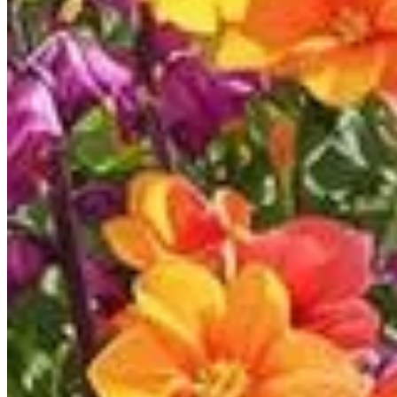
Publié le
11 mai 2025 à 09:00
Découvrez la giroflée des murailles, une plante capable de tra
démontre une résilience impressionnante, prospérant là où d'
prédilection pour ceux recherchant simplicité et esthétique. L
considérables.
La giroflée des murailles : une plante
La giroflée des murailles, Erysimum cheiri de son nom scienti
exceptionnelle aux terrains pauvres en eau. Ce qui la rend idé
des espaces souvent jugés inexploitables. Elle élargit ainsi
inhospitaliers.
Le choix du sol et exposition idéale pour une g
Il est primordial d’offrir à cette plante des conditions basées
qu’elle puisse s’épanouir de manière optimale. Ces exigences 
Résilience et semis naturel : la pérennité de la g
L'un des atouts majeurs de la giroflée réside dans sa capacit
également à la création de tapis de fleurs aux teintes variées