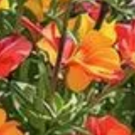
ouissants. Avec sa floraison dès le mois de mai, cette vivace
e l’orange cuivré ou le mauve, elle devient un choix de
faite pour embellir des espaces négligés sans efforts
D'origine méditerranéenne, elle a développé une tolérance
 serez surpris de constater à quel point elle peut transformer
haque recoin de leur jardin, même ceux considérés comme
a croissance et sa floraison. Placez-la en plein soleil pour
tre années tout en assurant une floraison vivace et colorée.
cycle de vie sans intervention humaine requise. Cela contribue
e autonomie.