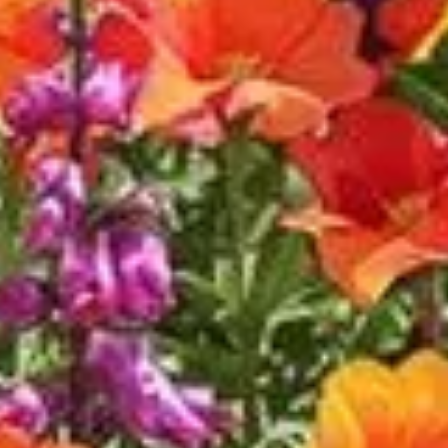
nsfigurer les murs délabrés et les terrains secs en paysages ébl
autres plantes échouent. Appréciée pour ses couleurs vives comm
es jardiniers amateurs comme experts y trouveront une alliée par
 vivace adaptée aux conditions arides
fique, s’épanouit dans les environnements secs et caillouteux. 
ale pour des murs en ruine ou des jardinières peu arrosées. Vous
 les options horticoles des passionnés cherchant à maximiser c
iroflée épanouie
 sur un bon drainage. Un sol trop humide risque de compromettre s
minimales garantiront une longévité accrue allant de deux à qua
iroflée
é à se ressèmer naturellement, prolongeant par conséquent son 
, réinventant perpétuellement votre espace de jardinage en tout