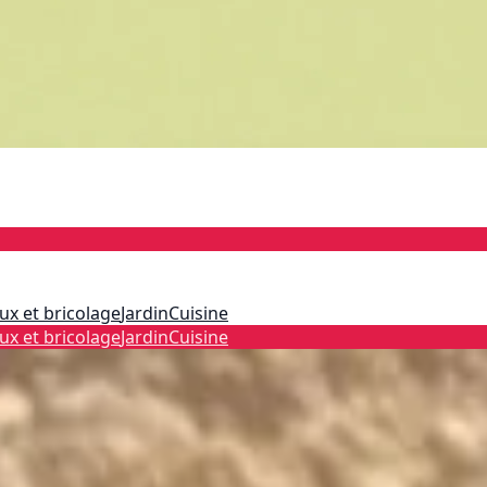
ux et bricolage
Jardin
Cuisine
ux et bricolage
Jardin
Cuisine