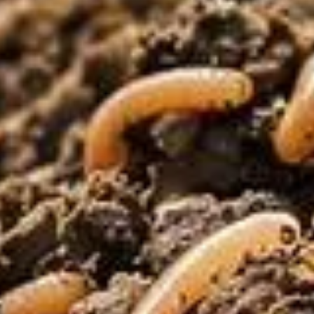
ntérêt significatif. Inspirée des pratiques japonaises
ser votre sol de manière durable. Contrairement aux engrais
en stimulant une vie microbienne florissante.
nt des déchets végétaux et du compost, vous permettez aux
grais chimiques, ces apports naturels améliorent
its chimiques. Il soutient la biodiversité souterraine en
t favorise une meilleure absorption des nutriments par vos
mple, en intégrant de la terre de bruyère pour les plantes
ajustement fin permet de maximiser l’utilisation des ressources