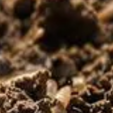
enrichir le sol sans produits chimiques connaissent un regain d'i
nature, en capitalisant sur les ressources locales pour revitali
n durables, cette approche favorise l'équilibre écologique tout 
ol naturellement fertile
essentielles pour nourrir le sol de façon naturelle. En utilisa
des minéraux essentiels pour vos plantes. Contrairement aux en
tenir l'eau et à fournir des nutriments sur le long terme.
cuisine et du jardin, qui enrichit le sol sans introduire de produ
éfiques. Son utilisation régulière améliore la texture du sol e
es plantes
pondre aux besoins spécifiques de chaque type de plante. Par exe
nement racinaire, favorisant ainsi une croissance optimale. Cet 