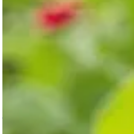
Accueil
/
Jardinage
/
Comment une astuce japonaise a transfo
Jardinage
Comment une astuce japonaise a transf