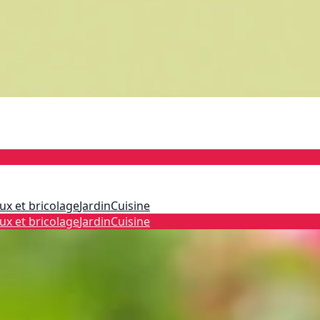
ux et bricolage
Jardin
Cuisine
ux et bricolage
Jardin
Cuisine