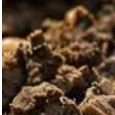
Publié le
1 juillet 2025 à 17:30
Dans le domaine du jardinage, les astuces traditionnelles pour 
ancestrales, cette méthode repose sur l'harmonisation avec la 
chimiques, qui apportent des solutions rapides mais souvent no
Les matières organiques : La clé d’un s
Au cœur de cette méthode se trouvent les matières organiques, 
micro-organismes de décomposer ces matières, libérant ainsi 
progressivement la structure du sol, augmentant sa capacité à re
Le rôle du compost dans la fertilisation
Le compost est une ressource précieuse, dérivée des déchets de 
fournissant une alimentation constante aux microorganismes bén
plantes.
Gestion du pH du sol pour une santé optimale d
Maîtriser le pH du sol est une autre pratique cruciale pour ré
nécessitant un sol acide, vous ajustez naturellement l'environ
naturelles propres à votre environnement.