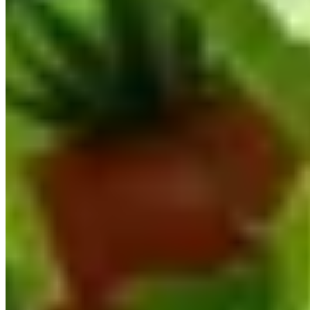
un problème courant chez les tomates. L'application de la
cendre assure donc un équilibre nutritionnel optimal, propice
à une récolte abondante et de qualité.
Comment appliquer judicieusement la cendre
de bois dans votre potager
Pour tirer le meilleur parti de la cendre de bois, une méthode
d'application judicieuse est essentielle. Appliquez environ 40
à 50 grammes de cendre autour de la tige de chaque plant
de tomate, idéalement juste avant la floraison. Cette période
est stratégique car elle prépare la plante à produire des fruits
en abondance. Une fois la cendre dispersée, arrosez
généreusement pour faciliter l’absorption des nutriments par
le sol et éviter tout risque d'alcalinisation locale. Prendre ces
précautions garantit une application efficace, augmentant
ainsi la productivité de vos plants.
Précautions à prendre pour éviter des
déséquilibres dans le sol
Utiliser de la cendre de bois peut être une arme à double
tranchant si certaines précautions ne sont pas respectées. Il
est vital de s'assurer que la cendre est issue de bois non