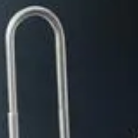
bone
pourrait être votre allié inattendu. Cette méthode, bien
one
pourrait vous sauver la mise. Cependant, cette technique
ela peut sembler étrange, mais il y a des raisons pratiques pour
uvrir une boîte aux lettres avec un trombone
peut vous