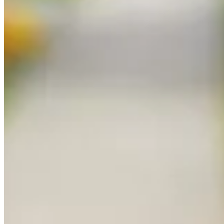
Publié le
19 mai 2025 à 02:42
Avez-vous déjà perdu la clé de votre boîte aux lettres et eu 
que peu conventionnelle, peut vous aider à résoudre une situat
Que vous ayez égaré votre clé ou que vous soyez confronté à
doit être utilisée avec précaution et uniquement dans un cadre l
Pourquoi apprendre à ouvrir une boîte
Vous vous demandez peut-être pourquoi quelqu'un voudrait 
acquérir cette compétence. En effet, il existe des situations où 
Les situations courantes nécessitant cette co
Imaginez que vous avez perdu votre clé de boîte aux lettres. C
sauver la mise. Voici quelques exemples concrets :
Perte de la clé : Vous avez égaré votre clé et devez réc
Clé cassée : Votre clé s'est cassée dans la serrure, et v
Urgence : Un accès rapide est nécessaire pour des raiso
Dans ces cas, un simple trombone peut être votre allié pour u