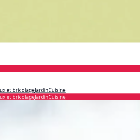
ux et bricolage
Jardin
Cuisine
ux et bricolage
Jardin
Cuisine