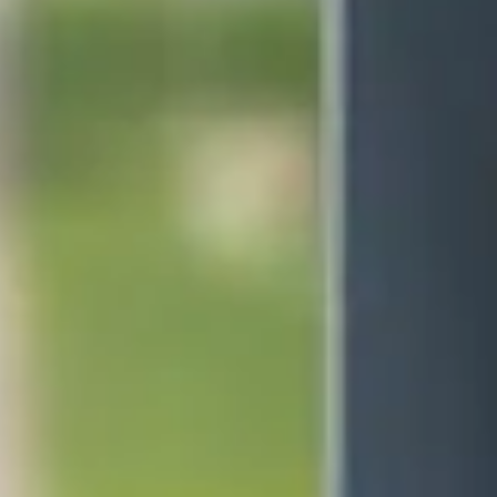
besoin d'un accès rapide ? Dans ces moments-là, un simple
trom
ion délicate sans attendre.
 une urgence, savoir
ouvrir une boîte au lettre avec un tromb
égal, pour éviter tout ennui inutile.
 aux lettres avec un trombone ?
apprendre à
ouvrir une boîte aux lettres avec un trombone
. C
cette technique peut être utile.
mpétence
ela arrive plus souvent qu'on ne le pense. Dans ce cas, savoir
o
upérer des documents importants.
ous n'avez pas de double.
ns professionnelles ou personnelles.
n accès temporaire.