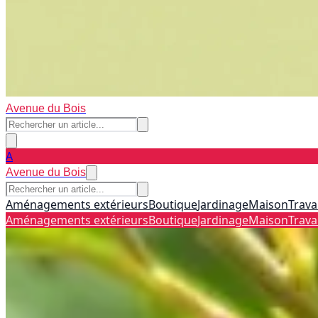
Avenue du Bois
A
Avenue du Bois
Aménagements extérieurs
Boutique
Jardinage
Maison
Trava
Aménagements extérieurs
Boutique
Jardinage
Maison
Trava