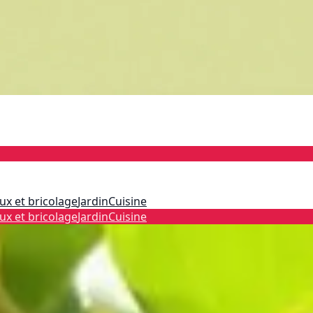
ux et bricolage
Jardin
Cuisine
ux et bricolage
Jardin
Cuisine