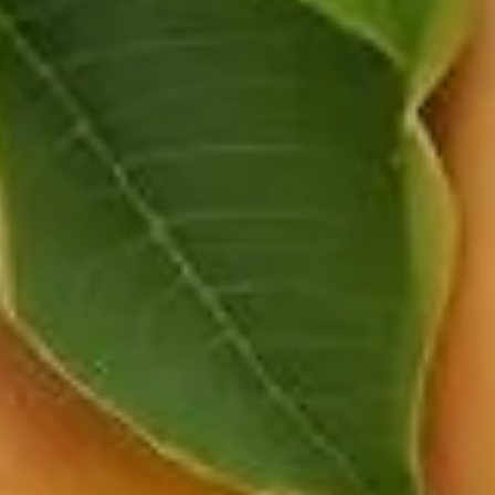
à la menace croissante de ce fléau, les jardiniers
t surprenante refait surface : l'utilisation de coquilles
encherons sur l'efficacité de cette approche peu
e la cloque du pêcher
thode est que les coquilles, en reflétant la lumière ou en
fongiques responsables de la cloque du pêcher. Pourtant, il
on en génération. Les retours des jardiniers sont partagés :
e confirmer l'effet bénéfique des coquilles d'œufs.
ains ravageurs. En reflétant la lumière, les coquilles
entées. La pratique de suspendre des coquilles est également
de dans l'absence de preuves scientifiques tangibles attestant
rintanière, qui peuvent rendre son déploiement insuffisant. En