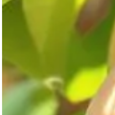
Publié le
6 mai 2025 à 18:30
La cloque du pêcher, une maladie fongique redoutable, menace 
recherchent constamment des solutions innovantes pour protéger 
d’œufs suspendues aux branches. Cette technique intrigue autan
conventionnelle et explorerons les autres stratégies de lutte c
L'historique et la croyance autour de 
Les coquilles d’œufs ont longtemps été utilisées dans les jardi
imitant la présence d'œufs d'oiseaux, pourraient décourager cer
n'existe aucune preuve scientifique solide validant cette pratiq
certains ont constaté une réduction de la sévérité, mais sans do
Les avantages perçus de l'utilisation des coqui
Certains jardiniers notent que, mises en place chaque année, le
perturberaient la perception visuelle des insectes, bien que
simple, peu coûteuse et a l'avantage d'être respectueuse de l
Les limites et les critiques de cette pratique
En dépit de son aspect écologique, la méthode des coquilles d’
de son efficacité. De plus, elle ne protège pas contre les condi