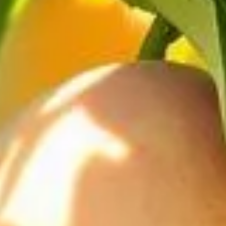
chaque année les pêchers et la qualité de leurs récoltes. Face 
leurs arbres fruitiers. Parmi celles-ci, une méthode ancestrale e
t qu'elle suscite le scepticisme. Dans cet article, nous nous p
ontre ce champignon tenace pour vous offrir des pistes fiables.
l'utilisation des coquilles d’œufs contr
ns sur la base de croyances populaires. L'idée derrière cette mé
tains parasites ou réduire l'attrait des arbres pour les spores 
ue. C'est davantage le fruit de traditions transmises de générati
nnées précises pour soutenir cette observation, il est difficile d
lles d’œufs
s coquilles d’œufs pourraient avoir un impact dissuasif sur cert
 cela repose davantage sur l'anecdote que sur des études docum
'environnement.
œufs présente certaines limites. Le principal inconvénient rési
tions climatiques favorables à la cloque, telles que l'humidité p