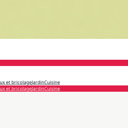
ux et bricolage
Jardin
Cuisine
ux et bricolage
Jardin
Cuisine