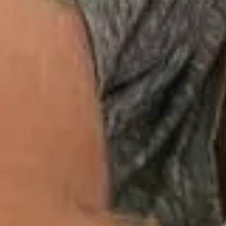
e idéal. Vous vous retournez dans votre lit, cherchant
irectement votre santé physique et mentale, votre productivité
esse d'une literie de qualité. Le choix de votre matelas et de
des tensions musculaires et des nuits agitées. Les matériaux
otre corps. Les oreillers, souvent négligés, sont tout aussi
cales. Les housses en fibres naturelles, comme le coton ou le
terie de qualité est un investissement pour votre santé et votre
 Ils sont idéaux pour ceux qui souffrent de douleurs
tion, parfaits pour les personnes allergiques ou sensibles à la
aintenir l'alignement de la colonne vertébrale. Les dormeurs