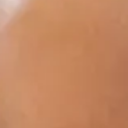
rtant, nombreux sont ceux qui peinent à trouver le repos nocturn
ns les bras de Morphée. La qualité de votre sommeil influence d
 un havre de paix propice à un sommeil réparateur ?
 pour un sommeil optimal
r infinie. Ce n'est pas un rêve inaccessible, mais bien la prom
ement
. Un matelas inadapté peut causer des douleurs dorsales, 
l, offrent un soutien optimal et s'adaptent à la morphologie de v
re cou dans une position neutre, évitant ainsi les douleurs cervi
s gardant au frais pendant les nuits chaudes. Investir dans une li
ges
t les contours de votre corps, offrant un soutien personnalisé.
t à eux, sont hypoallergéniques et offrent une excellente ventila
s dormeurs sur le côté ont besoin d'un oreiller plus épais pour m