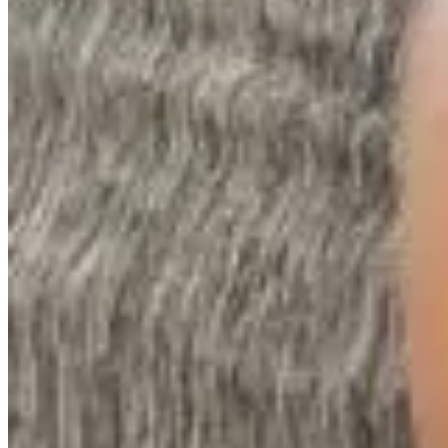
Publié le
16 juillet 2025 à 10:45
Le sommeil est un pilier fondamental de notre bien-être, et pou
désespérément cette position parfaite qui vous fera sombrer da
et même votre humeur. Alors, comment transformer votre lit en
L'importance d'une literie de qualité
Imaginez-vous allongé sur un nuage, enveloppé dans une douceu
vos oreillers joue un rôle prépondérant pour
dormir confortabl
utilisés, comme la mousse à mémoire de forme ou le latex nature
essentiels. Un oreiller ergonomique maintient votre tête et vot
lin, permettent une meilleure régulation de la température, vou
bien-être.
Les différents types de matelas et leurs avanta
Les matelas en mousse à mémoire de forme épousent parfaitemen
articulaires ou musculaires. Les matelas en latex naturel, quan
chaleur.
Comment choisir son oreiller ?
Le choix de l'oreiller dépend de votre position de sommeil. Le