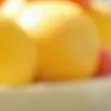
as ? Ils semblent surgir de nulle part, s'invitant sans préveni
caces pour les éloigner définitivement. Heureusement, des astuce
envahissent votre cuisine
sines. Pour s'en débarrasser, il est important de comprendre ce q
rincipaux :
oubliés.
n de travail.
ces, vous diminuez leur présence.
ns la cuisine
Voici où ils aiment se réfugier :