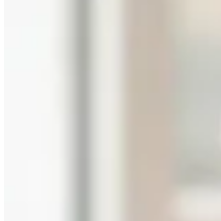
Accueil
/
Maison
/
Comment chasser les moucherons dans la 
Maison
Comment chasser les moucherons dans