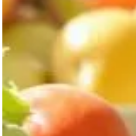
Publié le
2 juillet 2025 à 01:30
Les moucherons dans la cuisine, un vrai cauchemar, n'est-ce p
? Vous n'êtes pas seul. Beaucoup cherchent des solutions effi
de votre espace culinaire.
Comprendre pourquoi les moucherons 
Les
moucherons
sont souvent un vrai casse-tête dans nos cui
près.
Les facteurs qui attirent les moucherons
Les moucherons sont attirés par plusieurs facteurs. Voici les p
Nourriture
en décomposition : fruits trop mûrs, légumes 
Humidité
: éviers, éponges mouillées.
Résidus
de nourriture : miettes, éclaboussures sur le pla
Ils adorent se nourrir de ces éléments. En réduisant ces sour
Les endroits de prédilection des moucherons da
Les moucherons ont des cachettes favorites dans votre cuisine. 