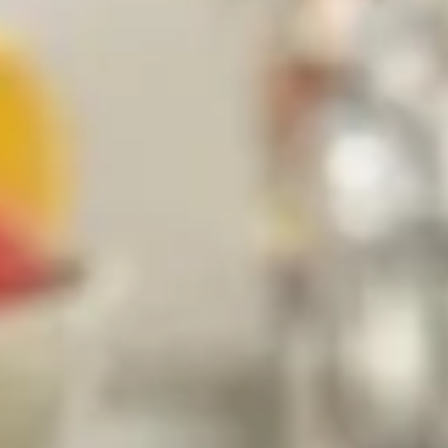
r. Vous vous demandez comment chasser ces intrus indésirables
s simples et naturelles existent pour reprendre le contrôle
ui les attire et où ils aiment se cacher. Voyons cela de plus