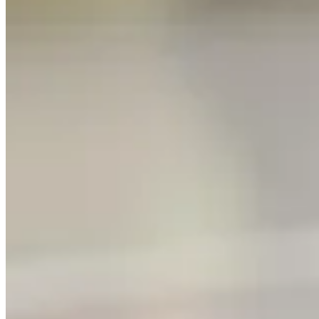
Publié le
30 juin 2025 à 17:30
Quand les joints de carrelage de votre salle de bains ou de vo
sont souvent dus à l'humidité excessive et à l'utilisation de pro
et naturelles. Découvrez cinq astuces ultra efficaces qui vous a
Comprendre les sources du ternisseme
Les taches sur les joints de carrelage ne se forment pas par m
combinaison de facteurs. L'humidité constante favorise le dév
profondeur, altérant ainsi leur couleur. Une fois que vous ide
régulièrement ne fait pas qu'embellir votre espace, cela préser
Privilégiez des produits ménagers doux
Pour éviter que les produits abrasifs n'endommagent vos joints 
en garantissant une propreté optimale. Ils offrent une solution
Les dangers des produits trop puissants
Sachez que les produits nettoyants trop puissants peuvent cause
choisissant correctement vos produits de nettoyage, vous prolo