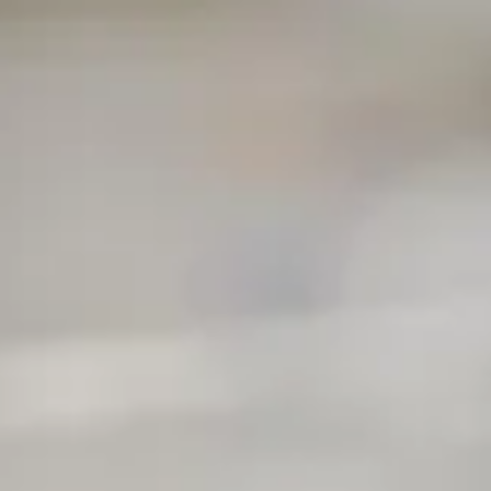
tre cuisine se couvrent de taches noires et perdent leur blanch
duits abrasifs ou inappropriés. Pour raviver l'éclat de vos surfac
ideront à nettoyer ces joints inesthétiques et à redonner à votre 
nt des joints de carrelage
agie. Souvent présentes dans les zones à forte humidité comme l
eloppement de moisissures et de champignons, tandis que l'util
ntifiez ces causes, optez pour des méthodes de nettoyage plus d
ve également la qualité de votre installation.
de carrelage, préférez des alternatives douces. Les nettoyants n
 durable et efficace face aux produits chimiques souvent trop agr
r des dégâts irréversibles. Ils peuvent dégrader le joint, le ren
ngez la durée de vie de vos joints tout en maintenant l’esthétiq