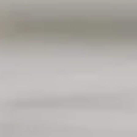
eur, l’esthétique de votre espace en souffre. Ces désagréments
es carrelées, il suffit parfois de choisir des méthodes simples
intérieur tout son éclat.
es salles de bains et les cuisines, ces taches résultent d'une
isation de nettoyants agressifs peut endommager les joints en
ouces et durables. Prendre soin de ses joints de carrelage
aturels permettent de préserver l'intégrité des matériaux tout
essifs.
dant poreux et plus susceptible de retenir les saletés. En
ue de vos carrelages.