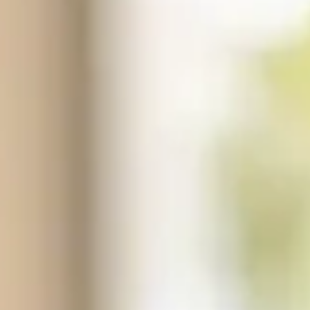
carrelage
 joints de carrelage