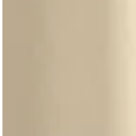
Accueil
/
Travaux et bricolage
/
Ce que vous auriez dû savoir 
Travaux et bricolage
Ce que vous auriez dû savoir : 5 astu