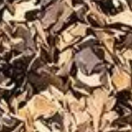
tefois, pour garantir un compost de qualité, il est crucial de
n des biodéchets, mais il assure aussi un engrais naturel
urnissant des informations claires et détaillées sur chacun
 ?
 est nécessaire de comprendre pourquoi certains déchets sont
ité du produit final ou d'attirer les nuisibles. Par exemple, les
cessus de décomposition.
iodégradables dans votre compost, compromettant sa pureté. La
 comme les coquillages ou les épluchures d'agrumes, peuvent
ompostable et de ce qui ne l'est pas. En suivant cette
propre engrais. Il s'agit là non seulement d'un geste