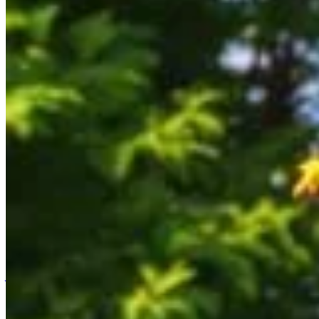
Accueil
/
Jardinage
/
15 déchets à ne jamais mettre dans vot
Jardinage
15 déchets à ne jamais mettre dans v