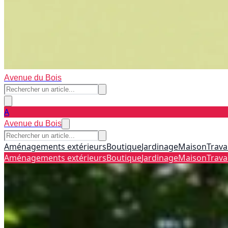
Avenue du Bois
A
Avenue du Bois
Aménagements extérieurs
Boutique
Jardinage
Maison
Trava
Aménagements extérieurs
Boutique
Jardinage
Maison
Trava