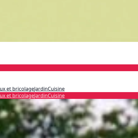
ux et bricolage
Jardin
Cuisine
ux et bricolage
Jardin
Cuisine