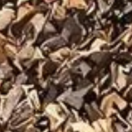
ples bénéfices, tant pour la planète que pour votre jardin. Tou
t non seulement en accord avec la loi AGEC, qui impose la gestio
chets définis comme indésirables pour le compostage, en vous fo
 créer un compost sain et efficace.
éconseillés dans le compost domestique
en-un pour se débarrasser de nombreux déchets domestiques, il
 concernés par cette exclusion sont susceptibles d'altérer la qual
s puissantes qui peuvent attirer les animaux et ralentir le pro
hoix de déchets
olystyrènes ou mégots de cigarette apporte des éléments non b
de l'amender. De plus, même certains éléments biodégradables,
s le jardin.
iodéchets
ets organiques, encourage un tri clair et précis de ce qui est c
s organiques dirigés vers les décharges, tout en générant votre 